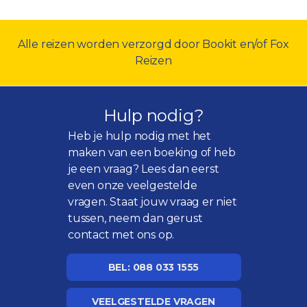
Alle reizen worden verzorgd door Bookit en/of Fox
Reizen
Hulp nodig?
Heb je hulp nodig met het
maken van een boeking of heb
je een vraag? Lees dan eerst
even onze
veelgestelde
vragen
. Staat jouw vraag er niet
tussen, neem dan gerust
contact met ons op.
BEL: 088 033 1555
VEELGESTELDE VRAGEN