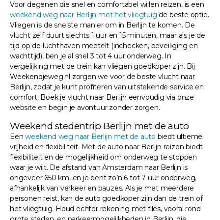
Voor degenen die snel en comfortabel willen reizen, is een
weekend weg naar Berlijn met het vliegtuig
de beste optie.
Vliegen is de snelste manier om in Berlijn te komen. De
vlucht zelf duurt slechts 1 uur en 15 minuten, maar als je de
tijd op de luchthaven meetelt (inchecken, beveiliging en
wachttijd), ben je al snel 3 tot 4 uur onderweg. In
vergelijking met de trein kan vliegen goedkoper zijn. Bij
Weekendjeweg.nl zorgen we voor de beste vlucht naar
Berlijn, zodat je kunt profiteren van uitstekende service en
comfort. Boek je vlucht naar Berlijn eenvoudig via onze
website en begin je avontuur zonder zorgen.
Weekend stedentrip Berlijn met de auto
Een
weekend weg naar Berlijn met de auto
biedt ultieme
vrijheid en flexibiliteit. Met de auto naar Berlijn reizen biedt
flexibiliteit en de mogelijkheid om onderweg te stoppen
waar je wilt. De afstand van Amsterdam naar Berlijn is
ongeveer 650 km, en je bent zo’n 6 tot 7 uur onderweg,
afhankelijk van verkeer en pauzes. Als je met meerdere
personen reist, kan de auto goedkoper zijn dan de trein of
het vliegtuig. Houd echter rekening met files, vooral rond
grote steden, en parkeermogelijkheden in Berlijn, die