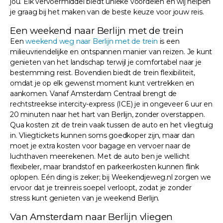
jou. Elk vervoermiddel biedt unieke voordelen en wij helpen
je graag bij het maken van de beste keuze voor jouw reis.
Een weekend naar Berlijn met de trein
Een
weekend weg naar Berlijn met de trein
is een
milieuvriendelijke en ontspannen manier van reizen. Je kunt
genieten van het landschap terwijl je comfortabel naar je
bestemming reist. Bovendien biedt de trein flexibiliteit,
omdat je op elk gewenst moment kunt vertrekken en
aankomen. Vanaf Amsterdam Centraal brengt de
rechtstreekse intercity-express (ICE) je in ongeveer 6 uur en
20 minuten naar het hart van Berlijn, zonder overstappen.
Qua kosten zit de trein vaak tussen de auto en het vliegtuig
in. Vliegtickets kunnen soms goedkoper zijn, maar dan
moet je extra kosten voor bagage en vervoer naar de
luchthaven meerekenen. Met de auto ben je wellicht
flexibeler, maar brandstof en parkeerkosten kunnen flink
oplopen. Eén ding is zeker; bij Weekendjeweg.nl zorgen we
ervoor dat je treinreis soepel verloopt, zodat je zonder
stress kunt genieten van je weekend Berlijn.
Van Amsterdam naar Berlijn vliegen