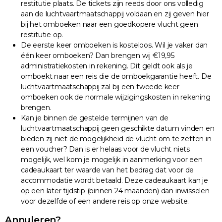
restitutie plaats. De tickets zijn reeds door ons volledig
aan de luchtvaartmaatschappij voldaan en zij geven hier
bij het omboeken naar een goedkopere vlucht geen
restitutie op.
De eerste keer omboeken is kosteloos. Wil je vaker dan
één keer omboeken? Dan brengen wij €19,95
administratiekosten in rekening. Dit geldt ook als je
omboekt naar een reis die de omboekgarantie heeft. De
luchtvaartmaatschappij zal bij een tweede keer
omboeken ook de normale wijzigingskosten in rekening
brengen.
Kan je binnen de gestelde termijnen van de
luchtvaartmaatschappij geen geschikte datum vinden en
bieden zij niet de mogelijkheid de vlucht om te zetten in
een voucher? Dan is er helaas voor de vlucht niets
mogelijk, wel kom je mogelijk in aanmerking voor een
cadeaukaart ter waarde van het bedrag dat voor de
accommodatie wordt betaald. Deze cadeaukaart kan je
op een later tijdstip (binnen 24 maanden) dan inwisselen
voor dezelfde of een andere reis op onze website.
Annuleren?