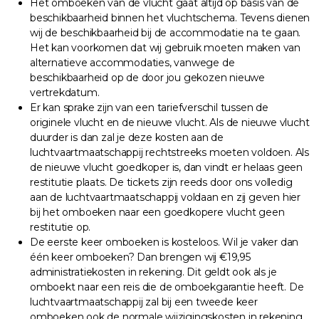
Het omboeken van de vlucht gaat altijd op basis van de
beschikbaarheid binnen het vluchtschema. Tevens dienen
wij de beschikbaarheid bij de accommodatie na te gaan.
Het kan voorkomen dat wij gebruik moeten maken van
alternatieve accommodaties, vanwege de
beschikbaarheid op de door jou gekozen nieuwe
vertrekdatum.
Er kan sprake zijn van een tariefverschil tussen de
originele vlucht en de nieuwe vlucht. Als de nieuwe vlucht
duurder is dan zal je deze kosten aan de
luchtvaartmaatschappij rechtstreeks moeten voldoen. Als
de nieuwe vlucht goedkoper is, dan vindt er helaas geen
restitutie plaats. De tickets zijn reeds door ons volledig
aan de luchtvaartmaatschappij voldaan en zij geven hier
bij het omboeken naar een goedkopere vlucht geen
restitutie op.
De eerste keer omboeken is kosteloos. Wil je vaker dan
één keer omboeken? Dan brengen wij €19,95
administratiekosten in rekening. Dit geldt ook als je
omboekt naar een reis die de omboekgarantie heeft. De
luchtvaartmaatschappij zal bij een tweede keer
omboeken ook de normale wijzigingskosten in rekening