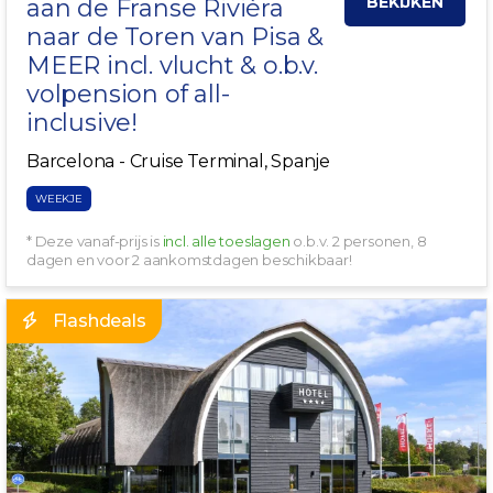
BEKIJKEN
aan de Franse Rivièra
naar de Toren van Pisa
&
MEER incl. vlucht & o.b.v.
volpension of all-
inclusive!
Barcelona - Cruise Terminal, Spanje
WEEKJE
* Deze vanaf-prijs is
incl. alle toeslagen
o.b.v. 2 personen, 8
dagen en voor 2 aankomstdagen beschikbaar!
Flashdeals
GRATIS PARKEREN!