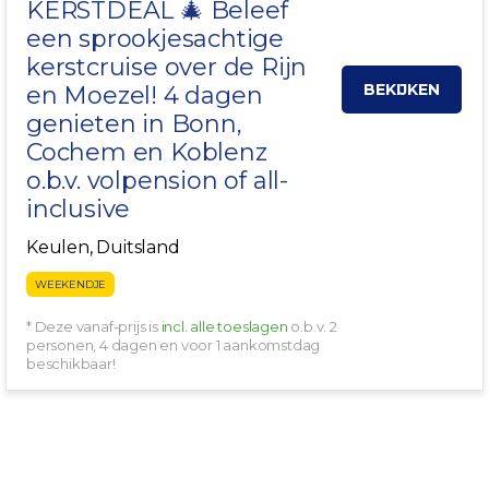
KERSTDEAL 🎄 Beleef
een sprookjesachtige
kerstcruise over de
Rijn
BEKIJKEN
en Moezel!
4 dagen
genieten in Bonn,
Cochem en Koblenz
o.b.v. volpension of all-
inclusive
Keulen, Duitsland
WEEKENDJE
* Deze vanaf-prijs is
incl. alle toeslagen
o.b.v. 2
personen, 4 dagen en voor 1 aankomstdag
beschikbaar!