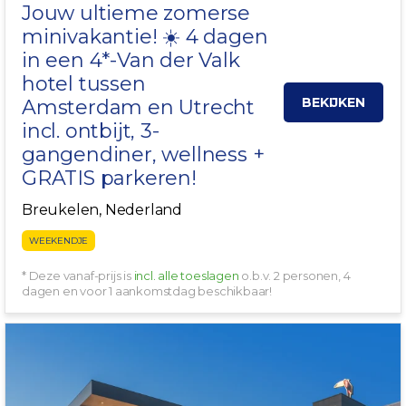
Jouw ultieme zomerse
minivakantie! ☀️ 4 dagen
in een 4*-Van der Valk
hotel tussen
BEKIJKEN
Amsterdam
en
Utrecht
incl. ontbijt, 3-
gangendiner, wellness +
GRATIS parkeren!
Breukelen, Nederland
WEEKENDJE
* Deze vanaf-prijs is
incl. alle toeslagen
o.b.v. 2 personen, 4
dagen en voor 1 aankomstdag beschikbaar!
NABIJ HET STRAND!