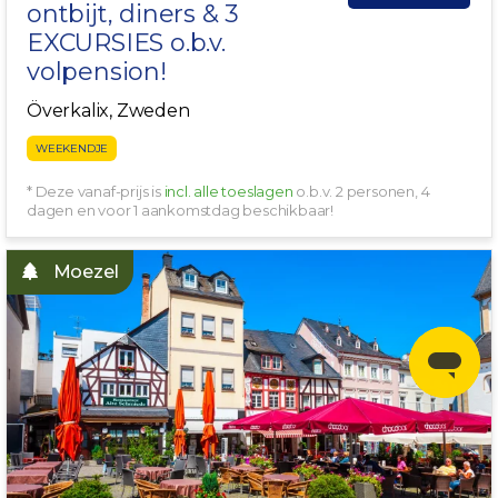
ontbijt, diners & 3
EXCURSIES o.b.v.
volpension!
Överkalix, Zweden
WEEKENDJE
* Deze vanaf-prijs is
incl. alle toeslagen
o.b.v. 2 personen, 4
dagen en voor 1 aankomstdag beschikbaar!
Moezel
ROMANTISCHE RIJN!