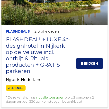
FLASHDEALS
2, 3 of 4 dagen
FLASHDEAL! ⚡ LUXE 4*-
designhotel in
Nijkerk
op de Veluwe incl.
ontbijt & Rituals
BEKIJKEN
producten + GRATIS
parkeren!
Nijkerk, Nederland
WEEKENDJE
* Deze vanaf-prijs is
incl. alle toeslagen
o.b.v. 2 personen, 2
dagen en voor 330 aankomstdagen beschikbaar!