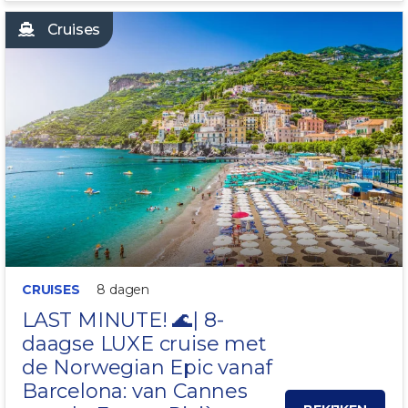
Cruises
LAST MINUTE!
CRUISES
8 dagen
LAST MINUTE! 🌊| 8-
daagse LUXE cruise met
de Norwegian Epic vanaf
Barcelona: van
Cannes