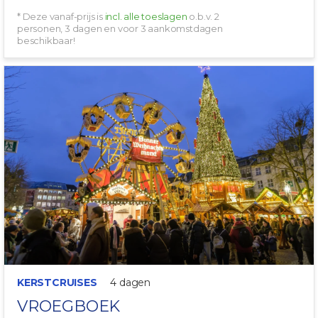
* Deze vanaf-prijs is
incl. alle toeslagen
o.b.v. 2
personen, 3 dagen en voor 3 aankomstdagen
beschikbaar!
KERSTCRUISE!
KERSTCRUISES
4 dagen
VROEGBOEK