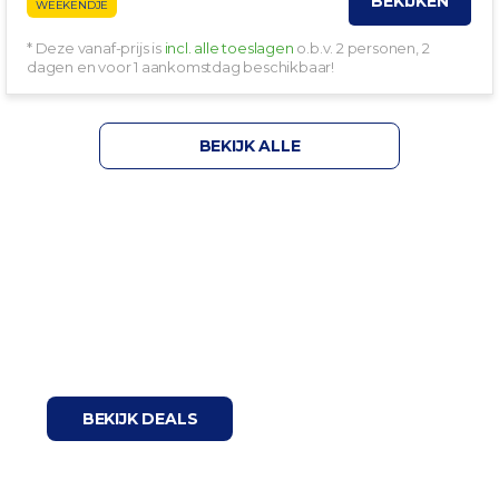
BEKIJKEN
WEEKENDJE
* Deze vanaf-prijs is
incl. alle toeslagen
o.b.v. 2 personen, 2
dagen en voor 1 aankomstdag beschikbaar!
BEKIJK ALLE
Wellness Deals
BEKIJK DEALS