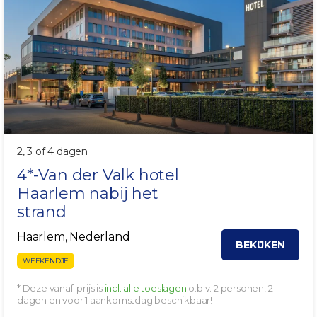
2, 3 of 4 dagen
4*-Van der Valk hotel
Haarlem
nabij het
strand
Haarlem, Nederland
BEKIJKEN
WEEKENDJE
* Deze vanaf-prijs is
incl. alle toeslagen
o.b.v. 2 personen, 2
dagen en voor 1 aankomstdag beschikbaar!