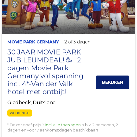
MOVIE PARK GERMANY
2 of 3 dagen
30 JAAR MOVIE PARK
JUBILEUMDEAL! 🥳 : 2
dagen
Movie Park
Germany
vol spanning
BEKIJKEN
incl. 4*-Van der Valk
hotel met ontbijt!
Gladbeck, Duitsland
WEEKENDJE
* Deze vanaf-prijs is
incl. alle toeslagen
o.b.v. 2 personen, 2
dagen en voor 7 aankomstdagen beschikbaar!