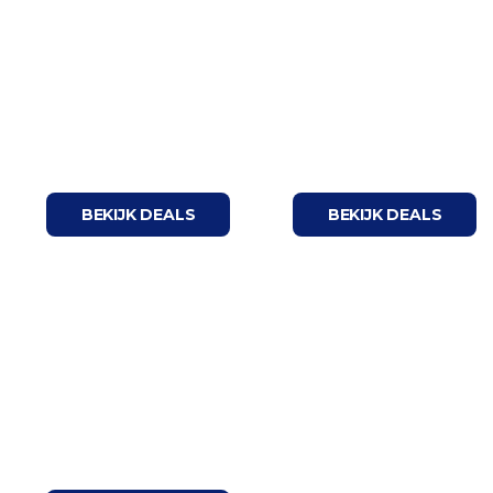
Deals tot
Deals tot
€200
€500
BEKIJK DEALS
BEKIJK DEALS
Fletcher Specials