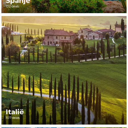
Spanje
132 deals
Italië
107 deals