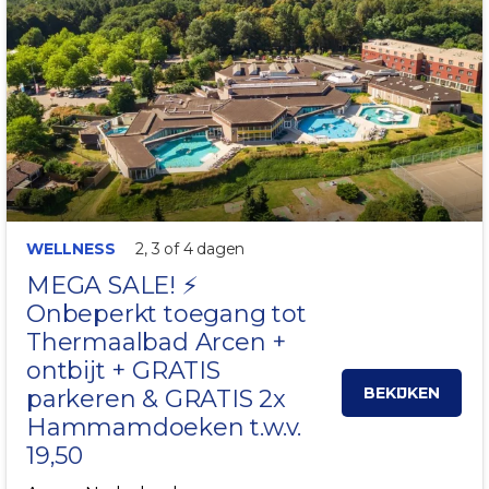
WELLNESS
2, 3 of 4 dagen
MEGA SALE! ⚡
Onbeperkt toegang tot
Thermaalbad Arcen
+
ontbijt + GRATIS
BEKIJKEN
parkeren & GRATIS 2x
Hammamdoeken t.w.v.
19,50