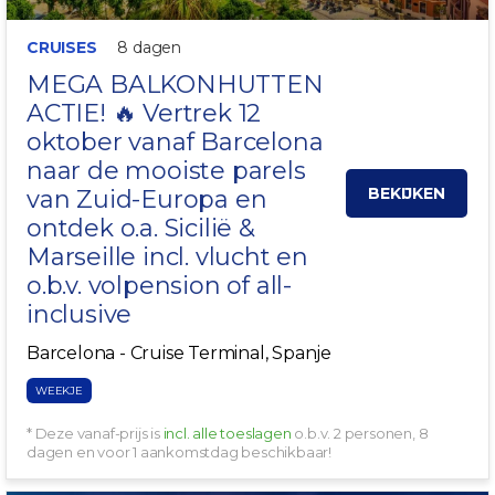
CRUISES
8 dagen
MEGA BALKONHUTTEN
ACTIE! 🔥 Vertrek 12
oktober vanaf Barcelona
naar de mooiste parels
BEKIJKEN
van
Zuid-Europa
en
ontdek o.a.
Sicilië &
Marseille
incl. vlucht en
o.b.v. volpension of all-
inclusive
Barcelona - Cruise Terminal, Spanje
WEEKJE
* Deze vanaf-prijs is
incl. alle toeslagen
o.b.v. 2 personen, 8
dagen en voor 1 aankomstdag beschikbaar!