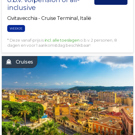
inclusive
Civitavecchia - Cruise Terminal, Italië
WEEKJE
* Deze vanaf-prijs is
incl. alle toeslagen
o.b.v. 2 personen, 8
dagen en voor 1 aankomstdag beschikbaar!
Cruises
VERTREK 12 OKTOBER!