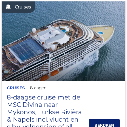
Cruises
INCL. VLUCHT!
CRUISES
8 dagen
8-daagse cruise met de
MSC Divina
naar
Mykonos, Turkse Rivièra
& Napels
incl. vlucht en
BEKIJKEN
o.b.v. volpension of all-