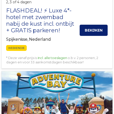
2, 3 of 4 dagen
FLASHDEAL! ⚡ Luxe 4*-
hotel met zwembad
nabij de kust incl. ontbijt
+ GRATIS parkeren!
BEKIJKEN
Spijkenisse, Nederland
WEEKENDJE
* Deze vanaf-prijs is
incl. alle toeslagen
o.b.v. 2 personen, 2
dagen en voor 33 aankomstdagen beschikbaar!
9 KM. VAN HET PARK