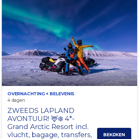
INCL. 3 EXCURSIES!
OVERNACHTING + BELEVENIS
4 dagen
ZWEEDS LAPLAND
AVONTUUR! 🦌❄️ 4*-
Grand Arctic Resort incl.
vlucht, bagage, transfers,
BEKIJKEN