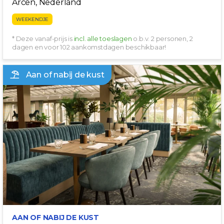
Arcen, Nederland
WEEKENDJE
* Deze vanaf-prijs is
incl. alle toeslagen
o.b.v. 2 personen, 2
dagen en voor 102 aankomstdagen beschikbaar!
Aan of nabij de kust
FLASHDEAL!
AAN OF NABIJ DE KUST