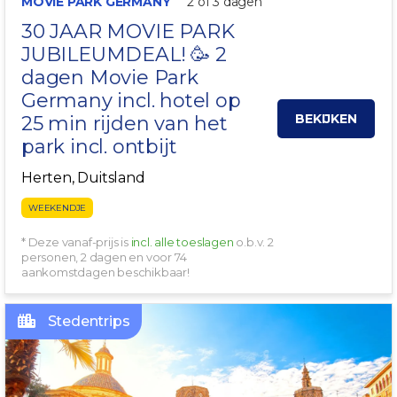
MOVIE PARK GERMANY
2 of 3 dagen
30 JAAR MOVIE PARK
JUBILEUMDEAL! 🥳 2
dagen Movie Park
Germany incl. hotel op
BEKIJKEN
25 min rijden van het
park incl. ontbijt
Herten, Duitsland
WEEKENDJE
* Deze vanaf-prijs is
incl. alle toeslagen
o.b.v. 2
personen, 2 dagen en voor 74
aankomstdagen beschikbaar!
Stedentrips
INCLUSIEF VLUCHT!