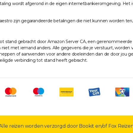
etaling wordt afgerond in de eigen internetbankieromgeving. Het
aestro zijn gegarandeerde betalingen die niet kunnen worden teru
 tot stand gebracht door Amazon Server CA, een gerenommeerde sta
iet met iemand anders. Alle gegevens die je verstuurt, worden vo
heppen of aanwenden voor andere doeleinden dan de door jou gew
eiligde verbinding tot stand heeft gebracht.
Alle reizen worden verzorgd door Bookit en/of Fox Reize