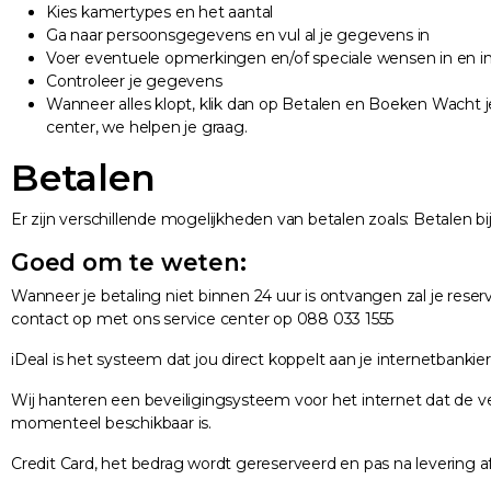
Kies kamertypes en het aantal
Ga naar persoonsgegevens en vul al je gegevens in
Voer eventuele opmerkingen en/of speciale wensen in en in
Controleer je gegevens
Wanneer alles klopt, klik dan op Betalen en Boeken Wacht j
center, we helpen je graag.
Betalen
Er zijn verschillende mogelijkheden van betalen zoals: Betalen bij
Goed om te weten:
Wanneer je betaling niet binnen 24 uur is ontvangen zal je res
contact op met ons service center op 088 033 1555
iDeal is het systeem dat jou direct koppelt aan je internetbanki
Wij hanteren een beveiligingsysteem voor het internet dat de ve
momenteel beschikbaar is.
Credit Card, het bedrag wordt gereserveerd en pas na levering 