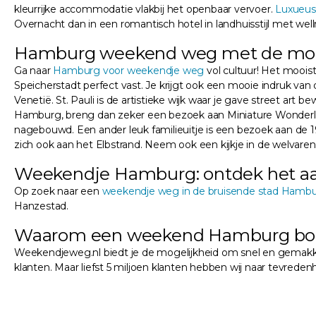
kleurrijke accommodatie vlakbij het openbaar vervoer.
Luxueus
Overnacht dan in een romantisch hotel in landhuisstijl met welln
Hamburg weekend weg met de moo
Ga naar
Hamburg voor weekendje weg
vol cultuur! Het mooi
Speicherstadt perfect vast. Je krijgt ook een mooie indruk va
Venetië. St. Pauli is de artistieke wijk waar je gave street art
Hamburg, breng dan zeker een bezoek aan Miniature Wonderland
nagebouwd. Een ander leuk familieuitje is een bezoek aan de 
zich ook aan het Elbstrand. Neem ook een kijkje in de welvarend
Weekendje Hamburg: ontdek het a
Op zoek naar een
weekendje weg in de bruisende stad Hamb
Hanzestad.
Waarom een weekend Hamburg boe
Weekendjeweg.nl biedt je de mogelijkheid om snel en gemakkelij
klanten. Maar liefst 5 miljoen klanten hebben wij naar tevre