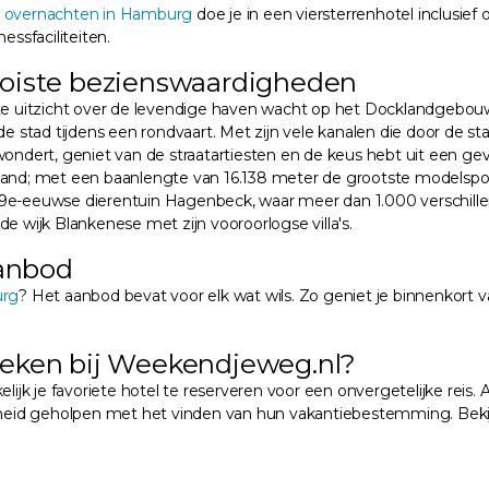
 overnachten in Hamburg
doe je in een viersterrenhotel inclusie
essfaciliteiten.
iste bezienswaardigheden
ste uitzicht over de levendige haven wacht op het Docklandgebo
n de stad tijdens een rondvaart. Met zijn vele kanalen die door d
 bewondert, geniet van de straatartiesten en de keus hebt uit een g
; met een baanlengte van 16.138 meter de grootste modelspoorbaa
19e-eeuwse dierentuin Hagenbeck, waar meer dan 1.000 verschille
e wijk Blankenese met zijn vooroorlogse villa's.
anbod
urg
? Het aanbod bevat voor elk wat wils. Zo geniet je binnenkort v
ken bij Weekendjeweg.nl?
k je favoriete hotel te reserveren voor een onvergetelijke reis. A
denheid geholpen met het vinden van hun vakantiebestemming. Beki