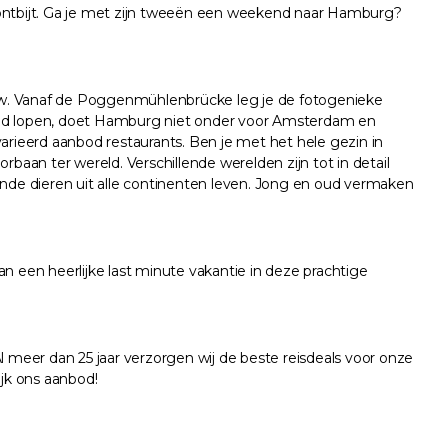
f ontbijt. Ga je met zijn tweeën een weekend naar Hamburg?
uw. Vanaf de Poggenmühlenbrücke leg je de fotogenieke
e stad lopen, doet Hamburg niet onder voor Amsterdam en
evarieerd aanbod restaurants. Ben je met het hele gezin in
n ter wereld. Verschillende werelden zijn tot in detail
nde dieren uit alle continenten leven. Jong en oud vermaken
an een heerlijke last minute vakantie in deze prachtige
l meer dan 25 jaar verzorgen wij de beste reisdeals voor onze
jk ons aanbod!