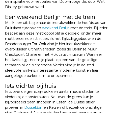
de inspiratie voor het paleis van Doornroosje dat door Walt
Disney gebouwd werd.
Een weekend Berlijn met de trein
Maak een uitstapje naar de indrukwekkende hoofdstad van
Duitsland tijdens een
weekend Berlijn
met de trein. Bij ieder
bezoek aan deze metropool blijf je geboeid, onder meer
met beroemde attracties als het Rijksdaggebouw en de
Brandenburger Tor. Ook vind je hier indrukwekkende
overblijfselen uit het verleden, zoals de Berlijnse Muur,
Checkpoint Charlie en het Holocaust museum. Wanneer
het kwik stijgt neem je plaats op een van de gezellige
terrassen bij de biergartens. Verder vind je in de stad
sfeervolle winkels, interessante moderne kunst en fraai
aangelegde parken om te ontspannen.
Iets dichter bij huis
Iets over de grens zijn ook een aantal mooie steden te
vinden bij de oosterburen. Net over de grens kun je
bijvoorbeeld gaan shoppen in Essen, de Duitse sfeer
proeven in
Düsseldorf
en Keulen of bezoek de prachtige
stad Dortmund. Al deze steden liggen net over de grens