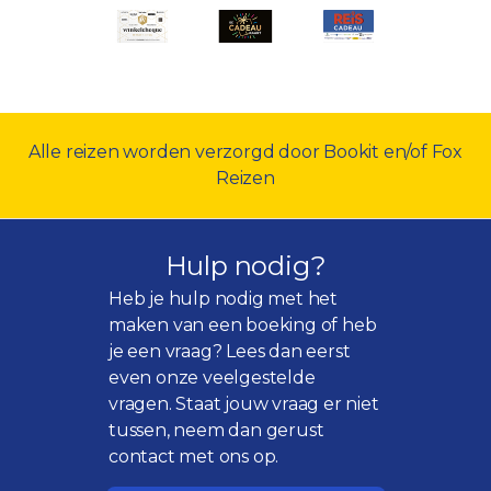
Alle reizen worden verzorgd door Bookit en/of Fox
Reizen
Hulp nodig?
Heb je hulp nodig met het
maken van een boeking of heb
je een vraag? Lees dan eerst
even onze
veelgestelde
vragen
. Staat jouw vraag er niet
tussen, neem dan gerust
contact met ons op.