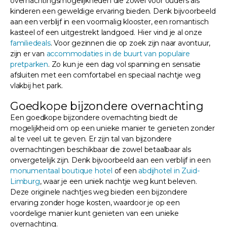
overnachtingsmogelijkheden die zowel voor ouders als
kinderen een geweldige ervaring bieden. Denk bijvoorbeeld
aan een verblijf in een voormalig klooster, een romantisch
kasteel of een uitgestrekt landgoed. Hier vind je al onze
familiedeals
. Voor gezinnen die op zoek zijn naar avontuur,
zijn er van
accommodaties in de buurt van populaire
pretparken
. Zo kun je een dag vol spanning en sensatie
afsluiten met een comfortabel en speciaal nachtje weg
vlakbij het park.
Goedkope bijzondere overnachting
Een goedkope bijzondere overnachting biedt de
mogelijkheid om op een unieke manier te genieten zonder
al te veel uit te geven. Er zijn tal van bijzondere
overnachtingen beschikbaar die zowel betaalbaar als
onvergetelijk zijn. Denk bijvoorbeeld aan een verblijf in een
monumentaal boutique hotel
of een
abdijhotel in Zuid-
Limburg
, waar je een uniek nachtje weg kunt beleven.
Deze originele nachtjes weg bieden een bijzondere
ervaring zonder hoge kosten, waardoor je op een
voordelige manier kunt genieten van een unieke
overnachting.