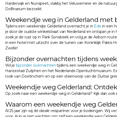
Harderwijk en Nunspeet, vlakbij het Veluwemeer en de natuu
Dolfinarium bezoekt.
Weekendje weg in Gelderland met 
Tijdens een weekendje Gelderland overnacht je in
Ede
in een h
je door de oudste winkelstraat van Nederland en ontspan je in
zoek je de rust op in Park Sonsbeek en volg je de Airborn rou
in een hotel met uitzicht over de tuinen van Koninklijk Pale
Zwolle!
Bijzonder overnachten tijdens wee
Wil je
bijzonder overnachten
tijdens een weekendje weg in Gel
Hanzestad Zutphen en het Nederlands Openluchtmuseum. E
rook van Doetinchem en op een steenworp van de Duitse gren
Weekendje weg Gelderland: Ontdek
Op zoek naar een weekendje weg in Gelderland? Kijk dan ook 
Waarom een weekendje weg Gelder
Al 25 jaar zijn wij dé ideale reispartner voor je boekingen. Wij 
voor. Kun je niet wachten om zelf een weekendje weg Gelderland