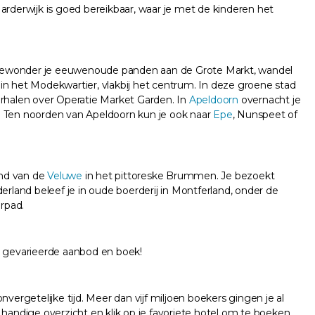
erwijk is goed bereikbaar, waar je met de kinderen het
bewonder je eeuwenoude panden aan de Grote Markt, wandel
in het Modekwartier, vlakbij het centrum. In deze groene stad
erhalen over Operatie Market Garden. In
Apeldoorn
overnacht je
l. Ten noorden van Apeldoorn kun je ook naar
Epe
, Nunspeet of
and van de
Veluwe
in het pittoreske Brummen. Je bezoekt
erland beleef je in oude boerderij in Montferland, onder de
rpad.
 gevarieerde aanbod en boek!
nvergetelijke tijd. Meer dan vijf miljoen boekers gingen je al
handige overzicht en klik op je favoriete hotel om te boeken.