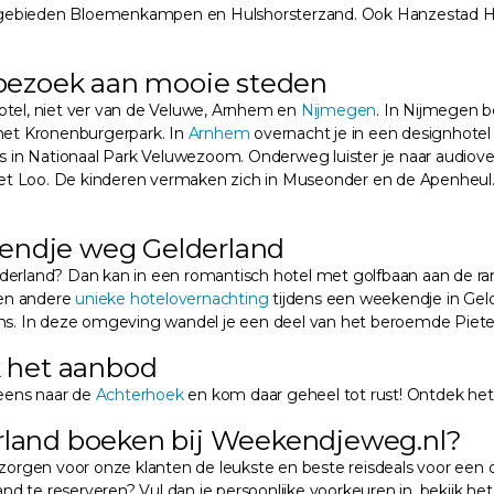
rgebieden Bloemenkampen en Hulshorsterzand. Ook Hanzestad Hard
bezoek aan mooie steden
otel, niet ver van de Veluwe, Arnhem en
Nijmegen
. In Nijmegen 
 het Kronenburgerpark. In
Arnhem
overnacht je in een designhotel 
tes in Nationaal Park Veluwezoom. Onderweg luister je naar audiov
is Het Loo. De kinderen vermaken zich in Museonder en de Apenheu
kendje weg Gelderland
derland? Dan kan in een romantisch hotel met golfbaan aan de r
en andere
unieke hotelovernachting
tijdens een weekendje in Geld
s. In deze omgeving wandel je een deel van het beroemde Piete
 het aanbod
eens naar de
Achterhoek
en kom daar geheel tot rust! Ontdek het
land boeken bij Weekendjeweg.nl?
verzorgen voor onze klanten de leukste en beste reisdeals voor een o
 te reserveren? Vul dan je persoonlijke voorkeuren in, bekijk het 