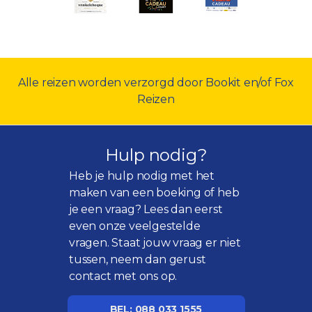
Alle reizen worden verzorgd door Bookit en/of Fox
Reizen
Hulp nodig?
Heb je hulp nodig met het
maken van een boeking of heb
je een vraag? Lees dan eerst
even onze
veelgestelde
vragen
. Staat jouw vraag er niet
tussen, neem dan gerust
contact met ons op.
BEL: 088 033 1555