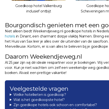
Goedkoop hotel Valkenburg
Goedkope hot
inclusief ontbijt
Scheveningen me
Bourgondisch genieten met een goe
Niet alleen biedt Weekendjeweg.nl goedkope hotels in Nederland
hotels
in Dinant, een charmant dorpje vlakbij Namen. Breng een b
het Huis van Sax leer je alles over de uitvinder van de saxofoo
Merveilleuse. Kortom, er is van alles te beleven bij je goedkop
Daarom Weekendjeweg.nl
Al 25 jaar zijn wij dé ideale reispartner voor je boekingen. Wij 
voor. Kun je niet wachten om zelf een weekendje weg goedkope h
boeken. Alvast een prettige vakantie!
Veelgestelde vragen
Welke hotelketen is goedkoop?
Wat is het goedkoopste hotel?
Zijn goedkope hotels ook schoon en comfortabel?