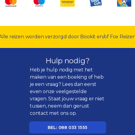
Alle reizen worden verzorgd door Bookit en/of Fox Reize
Hulp nodig?
Heb je hulp nodig met het
maken van een boeking of heb
je een vraag? Lees dan eerst
even onze
veelgestelde
vragen
. Staat jouw vraag er niet
tussen, neem dan gerust
contact met ons op.
BEL: 088 033 1555