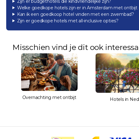
Zijn er budgethotels die kindvriendelijke zijn?
Welke goedkope hotels zijn er in Amsterdam met ontbijt
Kan ik een goedkoop hotel vinden met een zwembad?
Zijn er goedkope hotels met all-inclusive opties?
Misschien vind je dit ook interess
Overnachting met ontbijt
Hotels in Ned