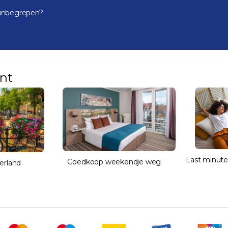
 inbegrepen?
ant
Last minute
Goedkoop weekendje weg
erland