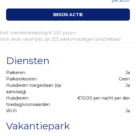
per acco.
BEKIJK ACTIE
Excl. toeristenbelasting € 3,50 p.p.p.n.
Voor deze vanaf-prijs zijn 323 aankomstdagen beschikbaar!
Diensten
Parkeren
Ja
Parkeerkosten
Geen
Huisdieren toegestaan (op
Ja
aanvraag)
Huisdieren
€10,00 per nacht per dier
toeslag/voorwaarden
Wi-Fi
Ja
Vakantiepark