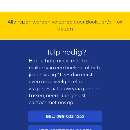
Alle reizen worden verzorgd door Bookit en/of Fox
Reizen
Hulp nodig?
Heb je hulp nodig met het
maken van een boeking of heb
je een vraag? Lees dan eerst
even onze
veelgestelde
vragen
. Staat jouw vraag er niet
tussen, neem dan gerust
contact met ons op.
BEL: 088 033 1555