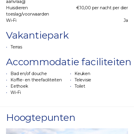
aanvraag)
Huisdieren
€10,00 per nacht per dier
toeslag/voorwaarden
Wi-Fi
Ja
Vakantiepark
Terras
Accommodatie faciliteiten
Bad en/of douche
Keuken
Koffie- en theefaciliteiten
Televisie
Eethoek
Toilet
Wi-Fi
Hoogtepunten