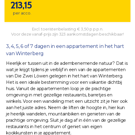
213,15
per acco.
Excl. toeristenbelasting € 3,50 p.p.p.n.
Voor deze vanaf-prijs zijn 323 aankomstdagen beschikbaar!
3, 4, 5, 6 of 7 dagen in een appartement in het hart
van Winterberg
Heerlijk er tussen uit in de adembenemende natuur? Dat is
wat je krijgt tijdens je verblijf in een van de appartementen
van Die Zwei Löwen gelegen in het hart van Winterberg.
Het is een ideale bestemming voor een vakantie dichtbij
huis. Vanuit de appartementen loop je de prachtige
omgeving in met gezellige restaurants, barretjes en
winkels. Voor een wandeling met een uitzicht zit je hier ook
aan het juiste adres. Neem de liften de hoogte in, hier kun
je heerlijk wandelen, mountainbiken en genieten van de
prachtige omgeving. Sluit je dag af in één van de gezellige
restaurants in het centrum of geniet van eigen
kookkunsten in je appartement.