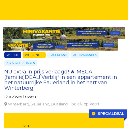
WEEKJE
WEEKENDJE
SAUERLAND
AUTOVAKANTIES
3, 4, 5, 6 OF 7 DAGEN
NU extra in prijs verlaagd! 🔥 MEGA
(familie)DEAL! Verblijf in een appartement in
het natuurrijke Sauerland in het hart van
Winterberg
Die Zwei Löwen
bekijk op kaart
Winterberg, Sauerland, Duitsland
SPECIALDEAL
v.a.