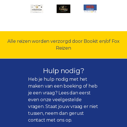
Alle reizen worden verzorgd door Bookit en/of Fox
Reizen
Hulp nodig?
Heb je hulp nodig met het
maken van een boeking of heb
je een vraag? Lees dan eerst
even onze
veelgestelde
vragen
. Staat jouw vraag er niet
tussen, neem dan gerust
contact met ons op.