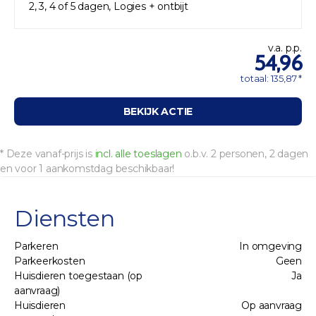
2, 3, 4 of 5 dagen, Logies + ontbijt
v.a. p.p.
54,96
totaal: 135,87 *
BEKIJK ACTIE
* Deze vanaf-prijs is
incl. alle toeslagen
o.b.v. 2 personen, 2 dagen
en voor 1 aankomstdag beschikbaar!
Diensten
Parkeren
In omgeving
Parkeerkosten
Geen
Huisdieren toegestaan (op
Ja
aanvraag)
Huisdieren
Op aanvraag