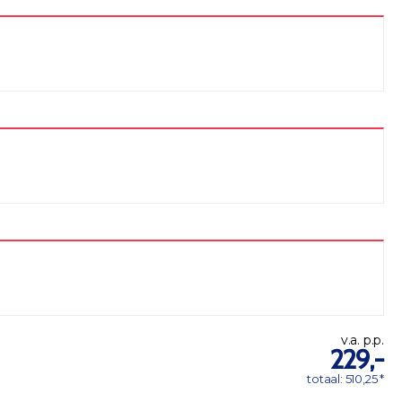
v.a. p.p.
229,-
totaal: 510,25 *