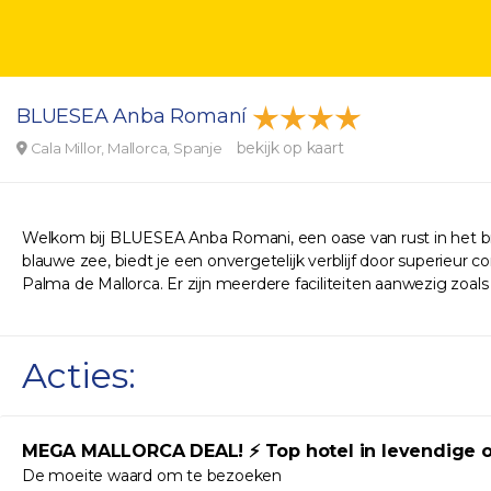
BLUESEA Anba Romaní
bekijk op kaart
Cala Millor, Mallorca, Spanje
Welkom bij BLUESEA Anba Romani, een oase van rust in het brui
blauwe zee, biedt je een onvergetelijk verblijf door superieu
Palma de Mallorca. Er zijn meerdere faciliteiten aanwezig zoa
Acties:
MEGA MALLORCA DEAL! ⚡ Top hotel in levendige omge
De moeite waard om te bezoeken