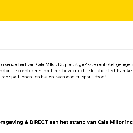
sende hart van Cala Millor. Dit prachtige 4-sterrenhotel, gelegen
r comfort te combineren met een bevoorrechte locatie, slechts enk
ls een spa, binnen- en buitenzwembad en sportschool!
ving & DIRECT aan het strand van Cala Millor incl. v