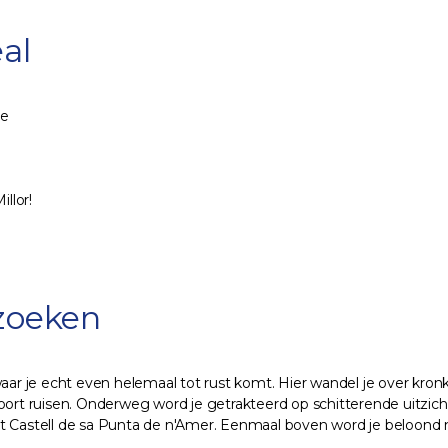
al
ze
llor!
!
zoeken
 waar je echt even helemaal tot rust komt. Hier wandel je over k
oort ruisen. Onderweg word je getrakteerd op schitterende uitzicht
rt Castell de sa Punta de n'Amer. Eenmaal boven word je beloond