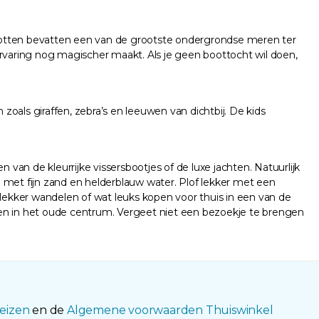
 grotten bevatten een van de grootste ondergrondse meren ter
ervaring nog magischer maakt. Als je geen boottocht wil doen,
n zoals giraffen, zebra’s en leeuwen van dichtbij. De kids
an de kleurrijke vissersbootjes of de luxe jachten. Natuurlijk
nd met fijn zand en helderblauw water. Plof lekker met een
ekker wandelen of wat leuks kopen voor thuis in een van de
ten in het oude centrum. Vergeet niet een bezoekje te brengen
eizen
en de
Algemene voorwaarden Thuiswinkel