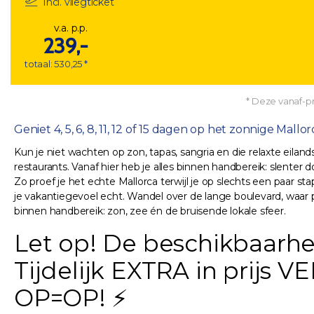
Incl. vliegticket
v.a. p.p.
239,-
totaal: 530,25 *
* Deze vanaf-pri
Geniet 4, 5, 6, 8, 11, 12 of 15 dagen op het zonnige Mallorc
Kun je niet wachten op zon, tapas, sangria en die relaxte eiland
restaurants. Vanaf hier heb je alles binnen handbereik: slenter d
Zo proef je het echte Mallorca terwijl je op slechts een paar
je vakantiegevoel echt. Wandel over de lange boulevard, waar 
binnen handbereik: zon, zee én de bruisende lokale sfeer.
Let op! De beschikbaarhei
Tijdelijk EXTRA in prijs
OP=OP! ⚡