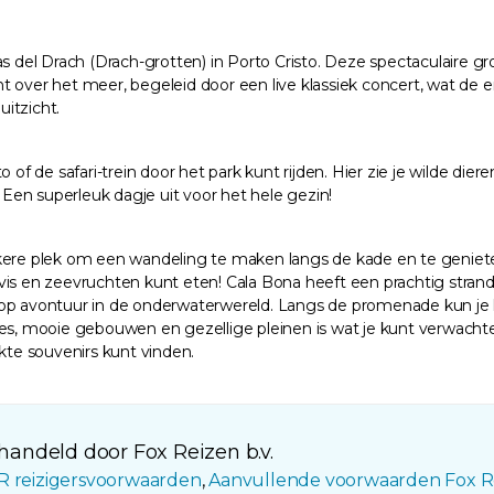
vas del Drach (Drach-grotten) in Porto Cristo. Deze spectaculaire
t over het meer, begeleid door een live klassiek concert, wat de 
itzicht.
of de safari-trein door het park kunt rijden. Hier zie je wilde diere
. Een superleuk dagje uit voor het hele gezin!
ere plek om een wandeling te maken langs de kade en te genieten v
se vis en zeevruchten kunt eten! Cala Bona heeft een prachtig stra
 op avontuur in de onderwaterwereld. Langs de promenade kun je l
tjes, mooie gebouwen en gezellige pleinen is wat je kunt verwach
te souvenirs kunt vinden.
andeld door Fox Reizen b.v.
R reizigersvoorwaarden
,
Aanvullende voorwaarden Fox R