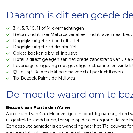
Daarom is dit een goede de
3, 4, 5, 7, 10, 11 of 14 overnachtingen
Retourvlucht naar Mallorca vanaf een luchthaven naar keu
Dagelijks uitgebreid ontbijtbuffet
Dagelijks uitgebreid dinerbuffet
Ook te boeken o.b.v. all-inclusive
Hotel is direct gelegen aan het brede zandstrand van Cala Mi
Levendige omgeving met gezellige restaurants en winkels
⏰ Let op! De beschikbaarheid verschilt per luchthaven!
Tip: Bezoek Palma de Mallorca!
De moeite waard om te be
Bezoek aan Punta de n'Amer
Aan de rand van Cala Millor vind je een prachtig natuurgebied
uitgestrekte zandduinen, terwijl je op de achtergrond de zee h
Een absolute aanrader is de wandeling naar het 17e-eeuwse fo
voor een foto of gewoon om even stil van te worden.