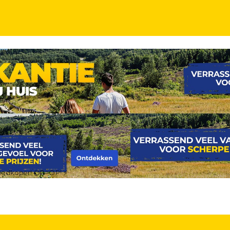
INCL. ONTBIJT
KINDERKORTING
eving & DIRECT aan het strand van Cala Millor incl
goedkoper! OP=OP! ⚡