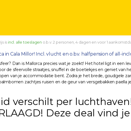
js is
incl. alle toeslagen
o.b.v. 2 personen, 4 dagen en voor 1 aankomstd
a in Cala Millor! Incl. vlucht en o.b.v. halfpension of all-inc
sfeer? Dan is Mallorca precies wat je zoekt! Het hotel ligt in een l
oor de sfeervolle straatjes, snuffel in de boetiekjes en geniet van h
 stappen van je accommodatie bent. Zodra je het brede, goudgele z
palmbomen zachtjes ruisen en de geur van versgebakken paella je 
d verschilt per luchthaven
 VERLAAGD! Deze deal vind