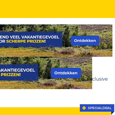
. vlucht en o.b.v. halfpension of all-inclusive
SPECIALDEAL