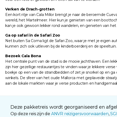
Verken de Drach-grotten
Een kort ritje van Cala Millor brengt je naar de beroemde Cue
wereld, het Martelmeer. Hier kun je genieten van een boottoch
kan je ook gewoon lekker rond wandelen, en genieten van het u
Ga op safari in de Safari Zoo
Net buiten Sa Coma ligt de Safari Zoo, waar je met je eigen auto 
kunnen zich ook uitleven bij de kinderboerderij en de speeltuin
Bezoek Cala Bona
Het centrale punt van de stad is de mooie jachthaven. Een lekk
zijn hier gezellige restaurantjes te vinden waar je lekkere ver
boekje op een van de strandbedden of zet je snorkel op en ga
winkels. De sfeer van het oude Mallorca met geplaveide straa
aan de lokale markten waar je verse producten en handgemaak
Deze pakketreis wordt georganiseerd en afgeh
Op deze reis zijn de
ANVR reizigersvoorwaarden
,
SG