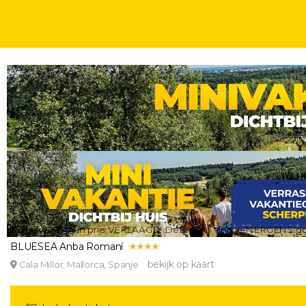
WEEKJE
WEEKENDJE
ZONVAKANTIES
4 T/M 6, 8, 11 T/M 12 OF 15 DAGEN
MEGA MALLORCA DEAL! ⚡ Top hotel in levendige omg
Tijdelijk EXTRA in prijs VERLAAGD! Deze deal vind je NERGENS 
BLUESEA Anba Romaní
bekijk op kaart
Cala Millor, Mallorca, Spanje