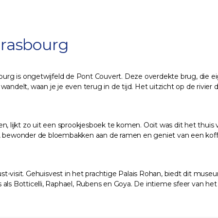
trasbourg
 is ongetwijfeld de Pont Couvert. Deze overdekte brug, die eigenli
andelt, waan je je even terug in de tijd. Het uitzicht op de rivier
, lijkt zo uit een sprookjesboek te komen. Ooit was dit het thuis v
, bewonder de bloembakken aan de ramen en geniet van een koffie o
t-visit. Gehuisvest in het prachtige Palais Rohan, biedt dit mus
als Botticelli, Raphael, Rubens en Goya. De intieme sfeer van het