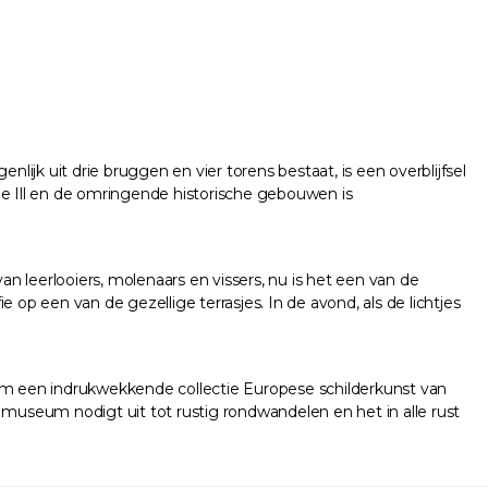
jk uit drie bruggen en vier torens bestaat, is een overblijfsel
 de Ill en de omringende historische gebouwen is
an leerlooiers, molenaars en vissers, nu is het een van de
p een van de gezellige terrasjes. In de avond, als de lichtjes
eum een indrukwekkende collectie Europese schilderkunst van
 museum nodigt uit tot rustig rondwandelen en het in alle rust