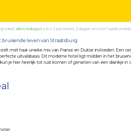
js is
incl. alle toeslagen
o.b.v. 2 personen, 2 dagen en voor 1 aankomstd
het bruisende leven van Straatsburg
steelt met haar unieke mix van Franse en Duitse invloeden. Een cent
perfecte uitvalsbasis. Dit moderne hotel ligt midden in het bruis
n je hier heerlijk tot rust komen of genieten van een drankje in d
al
hotel