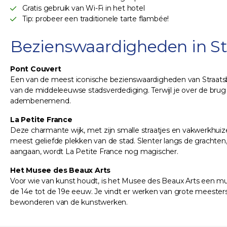
Gratis gebruik van Wi-Fi in het hotel
Tip: probeer een traditionele tarte flambée!
Bezienswaardigheden in S
Pont Couvert
Een van de meest iconische bezienswaardigheden van Straatsburg
van de middeleeuwse stadsverdediging. Terwijl je over de brug w
adembenemend.
La Petite France
Deze charmante wijk, met zijn smalle straatjes en vakwerkhuizen
meest geliefde plekken van de stad. Slenter langs de grachten
aangaan, wordt La Petite France nog magischer.
Het Musee des Beaux Arts
Voor wie van kunst houdt, is het Musee des Beaux Arts een mus
de 14e tot de 19e eeuw. Je vindt er werken van grote meesters 
bewonderen van de kunstwerken.