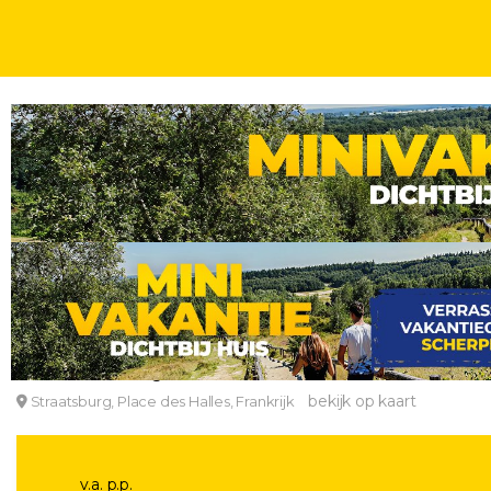
WEEKJE
WEEKENDJE
STEDENTRIPS
2, 3, 4, 5 OF 6 DAGEN
KINDERKORT
Ontdek de rijke geschiedenis en het bruisende l
Novotel Strasbourg Centre Halles
bekijk op kaart
Straatsburg, Place des Halles, Frankrijk
v.a. p.p.