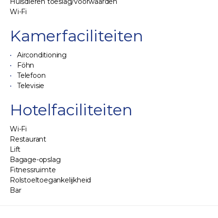
Huisdieren toeslag/voorwaarden
Wi-Fi
Kamerfaciliteiten
Airconditioning
Föhn
Telefoon
Televisie
Hotelfaciliteiten
Wi-Fi
Restaurant
Lift
Bagage-opslag
Fitnessruimte
Rolstoeltoegankelijkheid
Bar