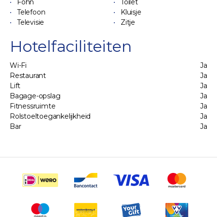
Föhn
Toilet
Telefoon
Kluisje
Televisie
Zitje
Hotelfaciliteiten
Wi-Fi
Ja
Restaurant
Ja
Lift
Ja
Bagage-opslag
Ja
Fitnessruimte
Ja
Rolstoeltoegankelijkheid
Ja
Bar
Ja