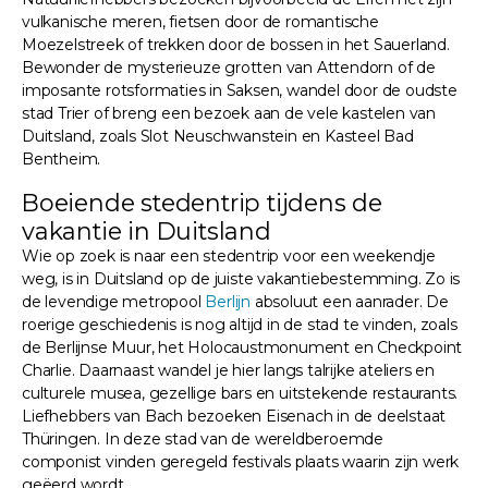
vulkanische meren, fietsen door de romantische
Moezelstreek of trekken door de bossen in het Sauerland.
Bewonder de mysterieuze grotten van Attendorn of de
imposante rotsformaties in Saksen, wandel door de oudste
stad Trier of breng een bezoek aan de vele kastelen van
Duitsland, zoals Slot Neuschwanstein en Kasteel Bad
Bentheim.
Boeiende stedentrip tijdens de
vakantie in Duitsland
Wie op zoek is naar een stedentrip voor een weekendje
weg, is in Duitsland op de juiste vakantiebestemming. Zo is
de levendige metropool
Berlijn
absoluut een aanrader. De
roerige geschiedenis is nog altijd in de stad te vinden, zoals
de Berlijnse Muur, het Holocaustmonument en Checkpoint
Charlie. Daarnaast wandel je hier langs talrijke ateliers en
culturele musea, gezellige bars en uitstekende restaurants.
Liefhebbers van Bach bezoeken Eisenach in de deelstaat
Thüringen. In deze stad van de wereldberoemde
componist vinden geregeld festivals plaats waarin zijn werk
geëerd wordt.