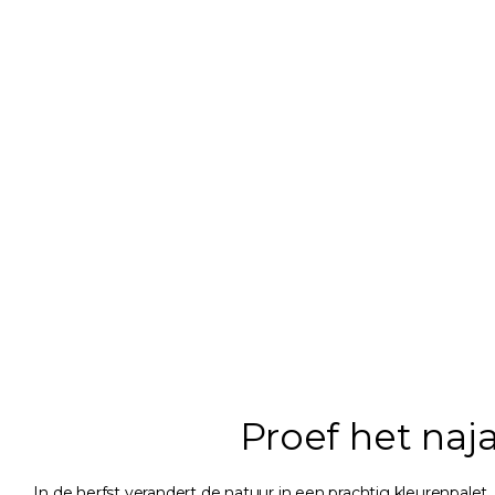
Proef het naj
In de herfst verandert de natuur in een prachtig kleurenpalet