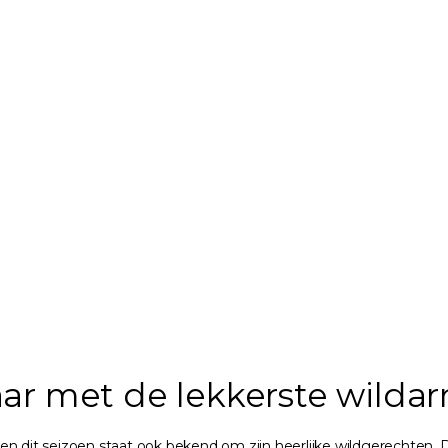
aar met de lekkerste wild
, en dit seizoen staat ook bekend om zijn heerlijke wildgerechten. 