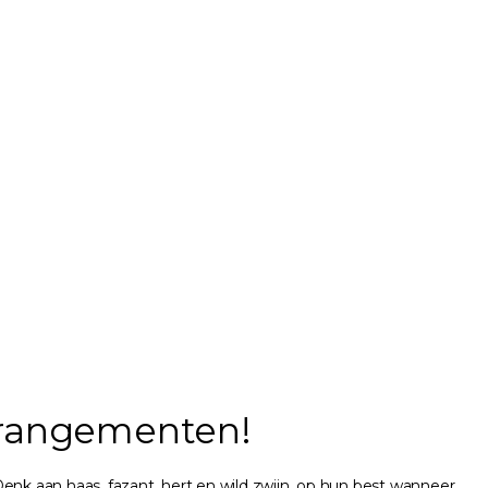
arrangementen!
Denk aan haas, fazant, hert en wild zwijn, op hun best wanneer