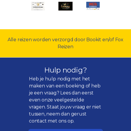
Alle reizen worden verzorgd door Bookit en/of Fox
Reizen
Hulp nodig?
Heb je hulp nodig met het
maken van een boeking of heb
je een vraag? Lees dan eerst
even onze
veelgestelde
vragen
. Staat jouw vraag er niet
tussen, neem dan gerust
contact met ons op.