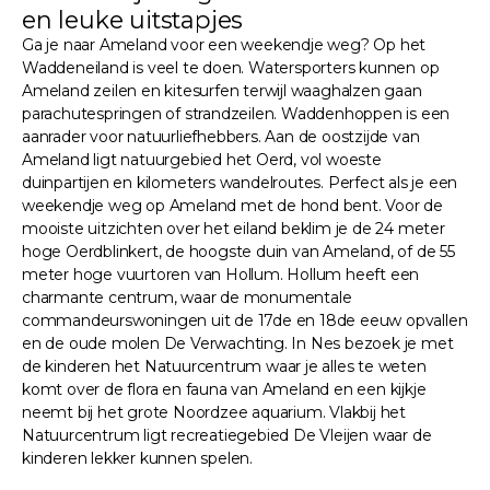
en leuke uitstapjes
Ga je naar Ameland voor een weekendje weg? Op het
Waddeneiland is veel te doen. Watersporters kunnen op
Ameland zeilen en kitesurfen terwijl waaghalzen gaan
parachutespringen of strandzeilen. Waddenhoppen is een
aanrader voor natuurliefhebbers. Aan de oostzijde van
Ameland ligt natuurgebied het Oerd, vol woeste
duinpartijen en kilometers wandelroutes. Perfect als je een
weekendje weg op Ameland met de hond bent. Voor de
mooiste uitzichten over het eiland beklim je de 24 meter
hoge Oerdblinkert, de hoogste duin van Ameland, of de 55
meter hoge vuurtoren van Hollum. Hollum heeft een
charmante centrum, waar de monumentale
commandeurswoningen uit de 17de en 18de eeuw opvallen
en de oude molen De Verwachting. In Nes bezoek je met
de kinderen het Natuurcentrum waar je alles te weten
komt over de flora en fauna van Ameland en een kijkje
neemt bij het grote Noordzee aquarium. Vlakbij het
Natuurcentrum ligt recreatiegebied De Vleijen waar de
kinderen lekker kunnen spelen.