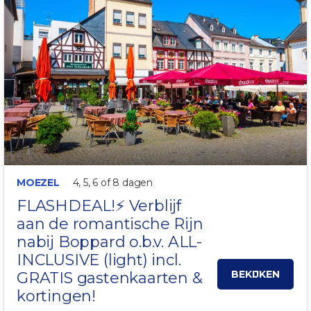
MOEZEL
4, 5, 6 of 8 dagen
FLASHDEAL!⚡ Verblijf
aan de romantische Rijn
nabij
Boppard
o.b.v. ALL-
INCLUSIVE (light) incl.
BEKIJKEN
GRATIS gastenkaarten &
kortingen!