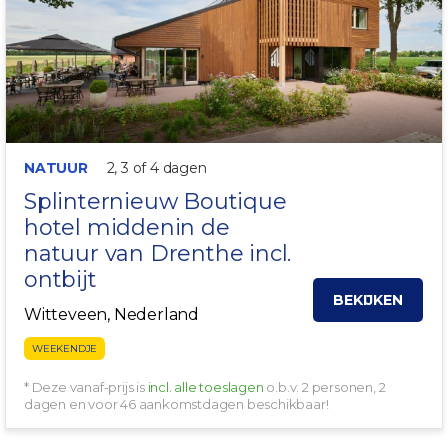
NATUUR
2, 3 of 4 dagen
Splinternieuw Boutique
hotel middenin de
natuur van Drenthe incl.
ontbijt
BEKIJKEN
Witteveen, Nederland
WEEKENDJE
* Deze vanaf-prijs is
incl. alle toeslagen
o.b.v. 2 personen, 2
dagen en voor 46 aankomstdagen beschikbaar!