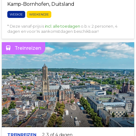
Kamp-Bornhofen, Duitsland
WEEKJE
WEEKENDJE
* Deze vanaf-prijs is
incl. alle toeslagen
o.b.v. 2 personen, 4
dagen en voor 14 aankomstdagen beschikbaar!
Treinreizen
IN HET CENTRUM!
TREINREIZEN
2, 3 of 4 dagen