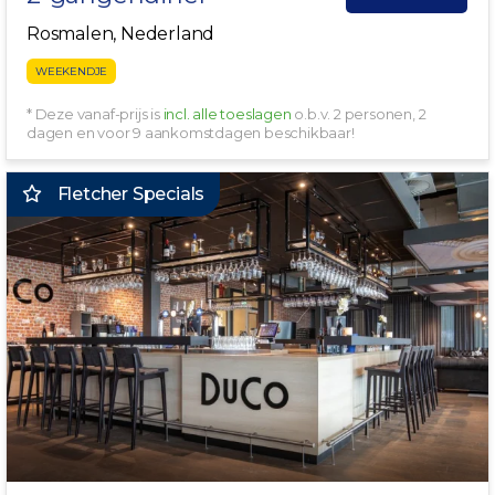
Rosmalen, Nederland
WEEKENDJE
* Deze vanaf-prijs is
incl. alle toeslagen
o.b.v. 2 personen, 2
dagen en voor 9 aankomstdagen beschikbaar!
Fletcher Specials
INCL. HOOFDGERECHT!