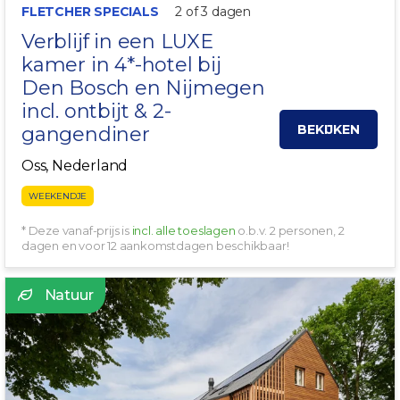
FLETCHER SPECIALS
2 of 3 dagen
Verblijf in een LUXE
kamer in 4*-hotel bij
Den Bosch
en
Nijmegen
incl. ontbijt & 2-
BEKIJKEN
gangendiner
Oss, Nederland
WEEKENDJE
* Deze vanaf-prijs is
incl. alle toeslagen
o.b.v. 2 personen, 2
dagen en voor 12 aankomstdagen beschikbaar!
Natuur
HEERLIJK ONTBIJT!