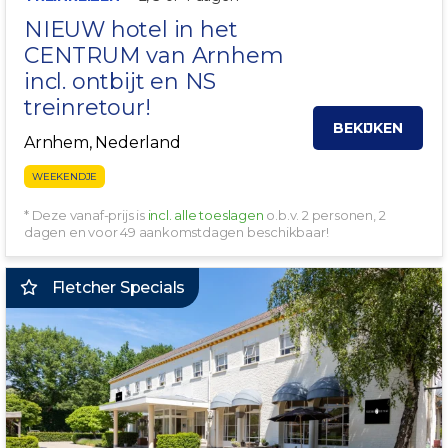
NIEUW hotel in het
CENTRUM van
Arnhem
incl. ontbijt en NS
treinretour!
BEKIJKEN
Arnhem, Nederland
WEEKENDJE
* Deze vanaf-prijs is
incl. alle toeslagen
o.b.v. 2 personen, 2
dagen en voor 49 aankomstdagen beschikbaar!
Fletcher Specials
GRATIS PARKEREN!