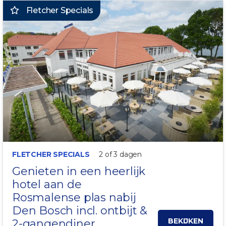
Fletcher Specials
10 MIN. VAN CENTRUM
FLETCHER SPECIALS
2 of 3 dagen
Genieten in een heerlijk
hotel aan de
Rosmalense plas nabij
Den Bosch
incl. ontbijt &
BEKIJKEN
2-gangendiner