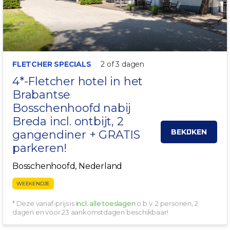
FLETCHER SPECIALS
2 of 3 dagen
4*-Fletcher hotel in het
Brabantse
Bosschenhoofd
nabij
Breda incl. ontbijt, 2
BEKIJKEN
gangendiner + GRATIS
parkeren!
Bosschenhoofd, Nederland
WEEKENDJE
* Deze vanaf-prijs is
incl. alle toeslagen
o.b.v. 2 personen, 2
dagen en voor 23 aankomstdagen beschikbaar!