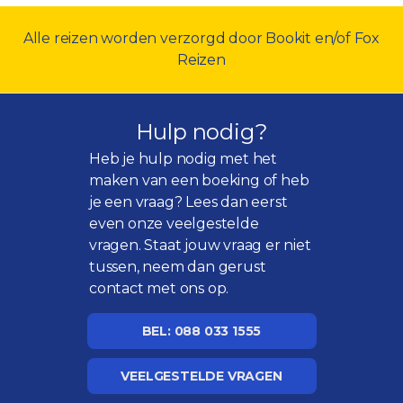
Alle reizen worden verzorgd door Bookit en/of Fox
Reizen
Hulp nodig?
Heb je hulp nodig met het
maken van een boeking of heb
je een vraag? Lees dan eerst
even onze
veelgestelde
vragen
. Staat jouw vraag er niet
tussen, neem dan gerust
contact met ons op.
BEL: 088 033 1555
VEELGESTELDE VRAGEN