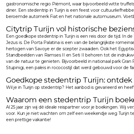
gastronomische regio Piëmont, waar bijvoorbeeld witte truffels 
diner. Een stedentrip in Turijn is een feest voor cultuurliefheb
beroemde automerk Fiat en het nationale automuseum. Voetbal
Citytrip Turijn vol historische bez
Een goedkope stedentrip in Turijn is een reis door de tijd. I
Jezus is. De Porta Palatina is een van de belangrijkste romeinse
hertogen van Savoye er de scepter zwaaiden. Ook het Egyptisch
Standbeelden van Ramses II en Seti II behoren tot de indruk
van de natuur te genieten. Bijvoorbeeld in nationaal park Gran P
Stupinigi, een paleis in rococostijl dat werd gebouwd voor de fa
Goedkope stedentrip Turijn: ontdek
Wil je in Turijn op stedentrip? Het aanbod is gevarieerd en heef
Waarom een stedentrip Turijn boek
Al 25 jaar zijn wij dé ideale reispartner voor je boekingen. Wij 
voor. Kun je niet wachten om zelf een weekendje weg Turijn te r
een prettige vakantie!