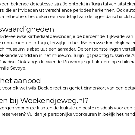
een bekende delicatesse zijn. Je ontdekt in Turijn tal van uitsteke
bers, die er invloeden uit verschillende periodes herkennen. Ook aut
liefhebbers bezoeken een wedstrijd van de legendarische club 
ienswaardigheden
n de 15de-eeuwse kathedraal bewonder je de beroemde ‘Lijkwade van
 monumenten in Turijn, terwijl je in het 16e-eeuwse koninklijk pale
 museum is absoluut een aanrader. De tentoonstellingen vertellen
wekkende vondsten in het museum. Turijn ligt prachtig tussen de
aradiso. Ook langs de rivier de Po word je getrakteerd op schildera
milie Savoye.
 het aanbod
t voor elk wat wils. Boek direct en geniet binnenkort van een betaal
en bij Weekendjeweg.nl?
verzorgen voor onze klanten de leukste en beste reisdeals voor een o
eserveren? Vul dan je persoonlijke voorkeuren in, bekijk het handi