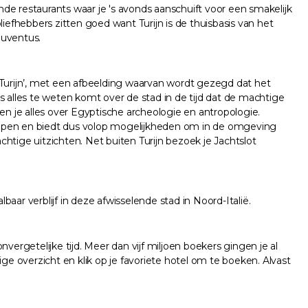
nde restaurants waar je 's avonds aanschuift voor een smakelijk
oliefhebbers zitten goed want Turijn is de thuisbasis van het
Juventus.
 Turijn’, met een afbeelding waarvan wordt gezegd dat het
is alles te weten komt over de stad in de tijd dat de machtige
 je alles over Egyptische archeologie en antropologie.
 Alpen en biedt dus volop mogelijkheden om in de omgeving
chtige uitzichten. Net buiten Turijn bezoek je Jachtslot
baar verblijf in deze afwisselende stad in Noord-Italië.
nvergetelijke tijd. Meer dan vijf miljoen boekers gingen je al
ge overzicht en klik op je favoriete hotel om te boeken. Alvast