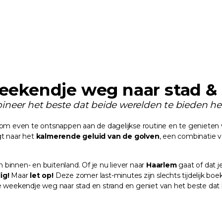
eekendje weg naar stad & 
neer het beste dat beide werelden te bieden h
 om even te ontsnappen aan de dagelijkse routine en te genieten
gt naar het
kalmerende
geluid
van de
golven
, een combinatie va
n binnen- en buitenland. Of je nu liever naar
Haarlem
gaat of dat j
ig!
Maar
let op!
Deze zomer last-minutes zijn slechts tijdelijk bo
e weekendje weg naar stad en strand en geniet van het beste dat