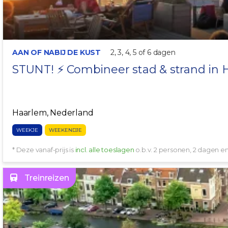
AAN OF NABIJ DE KUST
2, 3, 4, 5 of 6 dagen
STUNT! ⚡ Combineer stad & strand in
Haarlem, Nederland
WEEKJE
WEEKENDJE
* Deze vanaf-prijs is
incl. alle toeslagen
o.b.v. 2 personen, 2 dagen 
Treinreizen
NABIJ HET CENTRUM!