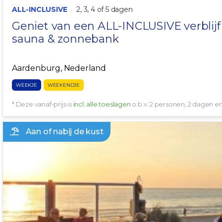
ALL-INCLUSIVE
2, 3, 4 of 5 dagen
Geniet van een ALL-INCLUSIVE verblijf
sauna & zonnebank
Aardenburg, Nederland
WEEKJE
WEEKENDJE
* Deze vanaf-prijs is
incl. alle toeslagen
o.b.v. 2 personen, 2 dagen 
Aan of nabij de kust
NABIJ DE KUST!