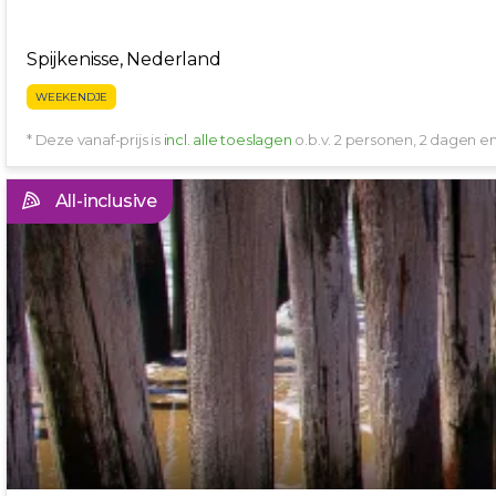
Spijkenisse, Nederland
WEEKENDJE
* Deze vanaf-prijs is
incl. alle toeslagen
o.b.v. 2 personen, 2 dagen 
All-inclusive
ALL-INCLUSIVE