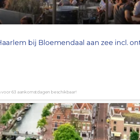
Haarlem
bij
Bloemendaal aan zee
incl. ont
en voor 63 aankomstdagen beschikbaar!