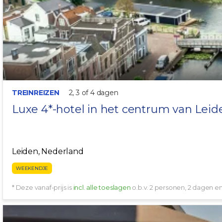
TREINREIZEN
2, 3 of 4 dagen
Luxe 4*-hotel in het centrum van
Leid
Leiden, Nederland
WEEKENDJE
* Deze vanaf-prijs is
incl. alle toeslagen
o.b.v. 2 personen, 2 dagen 
🍹 TERRASTIP!