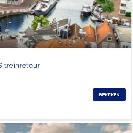
S treinretour
BEKIJKEN