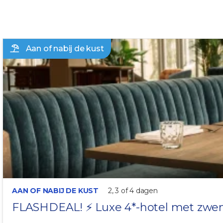
Aan of nabij de kust
FLASHDEAL!
AAN OF NABIJ DE KUST
2, 3 of 4 dagen
FLASHDEAL! ⚡ Luxe 4*-hotel met zwemba