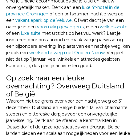
vind je unieke accommodaties die je Oud en Nieuw
onvergetelijk maken. Denk aan een
luxe 4*-hotel in de
provincie Groningen
of een ontspannen nachtje weg op
een
vakantiepark op de Veluwe
. Of wat dacht je van een
nachtje in een
voormalig gevangenis
, in een
wellnesshotel
of een
luxe suite
met uitzicht op het vuurwerk? Laat je
inspireren door ons aanbod en maak van je jaarwisseling
een bijzondere ervaring. In plaats van een nachtje weg, kan
je ook een
weekendje weg met Oud en Nieuw
. Vergeet
niet dat op 1 januari veel winkels en attracties gesloten
kunnen zijn, dus plan je activiteiten goed.
Op zoek naar een leuke
overnachting? Overweeg Duitsland
of België
Waarom niet de grens over voor een nachtje weg op 31
december? Duitsland en België bieden tal van charmante
steden en pittoreske dorpjes voor een onvergetelijke
jaarwisseling. Denk aan de sfeervolle kerstmarkten in
Düsseldorf of de gezellige straatjes van Brugge. Beide
landen bieden een scala aan mogelijkheden voor een leuke