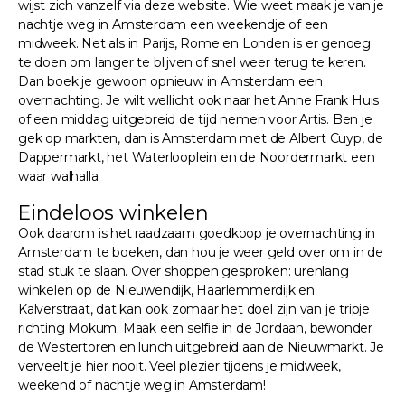
wijst zich vanzelf via deze website. Wie weet maak je van je
nachtje weg in Amsterdam een weekendje of een
midweek. Net als in Parijs, Rome en Londen is er genoeg
te doen om langer te blijven of snel weer terug te keren.
Dan boek je gewoon opnieuw in Amsterdam een
overnachting. Je wilt wellicht ook naar het Anne Frank Huis
of een middag uitgebreid de tijd nemen voor Artis. Ben je
gek op markten, dan is Amsterdam met de Albert Cuyp, de
Dappermarkt, het Waterlooplein en de Noordermarkt een
waar walhalla.
Eindeloos winkelen
Ook daarom is het raadzaam goedkoop je overnachting in
Amsterdam te boeken, dan hou je weer geld over om in de
stad stuk te slaan. Over shoppen gesproken: urenlang
winkelen op de Nieuwendijk, Haarlemmerdijk en
Kalverstraat, dat kan ook zomaar het doel zijn van je tripje
richting Mokum. Maak een selfie in de Jordaan, bewonder
de Westertoren en lunch uitgebreid aan de Nieuwmarkt. Je
verveelt je hier nooit. Veel plezier tijdens je midweek,
weekend of nachtje weg in Amsterdam!