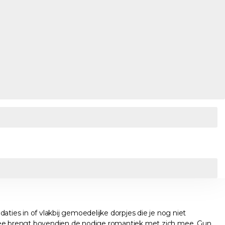
ties in of vlakbij gemoedelijke dorpjes die je nog niet
e zee brengt bovendien de nodige romantiek met zich mee. Gun