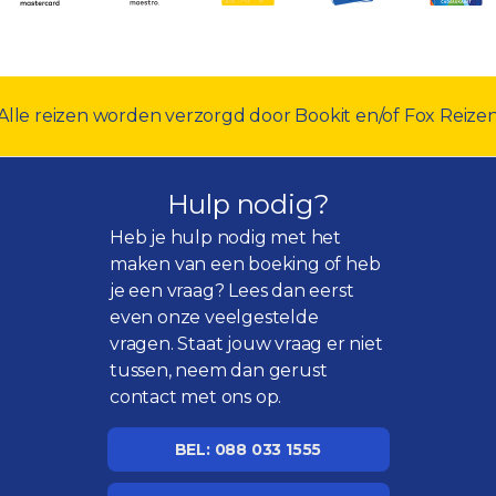
Alle reizen worden verzorgd door Bookit en/of Fox Reize
Hulp nodig?
Heb je hulp nodig met het
maken van een boeking of heb
je een vraag? Lees dan eerst
even onze
veelgestelde
vragen
. Staat jouw vraag er niet
tussen, neem dan gerust
contact met ons op.
BEL: 088 033 1555