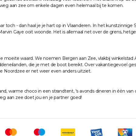
je weg aan zee om enkele dagen even helemaal bij te komen.
aar toch - dan haal je je hart op in Vlaanderen. In het kunstzinnig
arvin Gaye ooit woonde. Het is allemaal net over de grens, hetg
e moeite waard. We noemen Bergen aan Zee, vlakbij winkelstad A
eneilanden, die je met de boot bereikt. Over vakantiegevoel ges
de Noordzee er net weer even anders uitziet.
nd, warme choco in een strandtent, 's avonds dineren in één van d
weg aan zee doet jou en je partner goed!