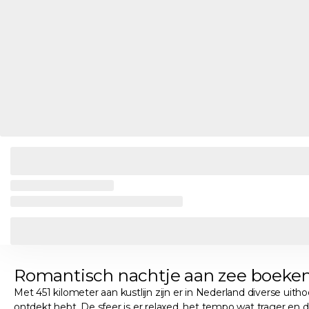
Romantisch nachtje aan zee boeke
Met 451 kilometer aan kustlijn zijn er in Nederland diverse uit
ontdekt hebt. De sfeer is er relaxed, het tempo wat trager e