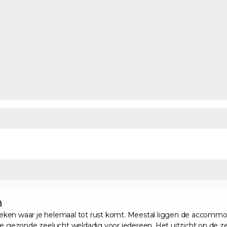
n
hoeken waar je helemaal tot rust komt. Meestal liggen de accommoda
n de gezonde zeelucht weldadig voor iedereen. Het uitzicht op d