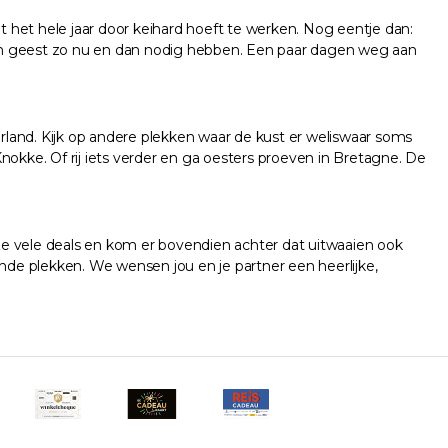
t het hele jaar door keihard hoeft te werken. Nog eentje dan:
m en geest zo nu en dan nodig hebben. Een paar dagen weg aan
erland. Kijk op andere plekken waar de kust er weliswaar soms
nokke. Of rij iets verder en ga oesters proeven in Bretagne. De
nze vele deals en kom er bovendien achter dat uitwaaien ook
de plekken. We wensen jou en je partner een heerlijke,