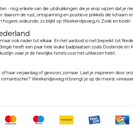
n - nog enkele van die uitdrukkingen die je erop wijzen dat je nie
tner daarom de rust, ontspanning en positieve prikkels die lichaa
en hogere wiskunde, zo blijkt op Weekendjeweg.nl. Zoek en boek!
ederland
, maar ook nader tot elkaar. En het aanbod is niet beperkt tot Ned
 België heeft een paar hele leuke badplaatsen zoals Oostende en K
stlijn waar je de heerlijke hotels voor het uitkiezen hebt.
jn of haar verjaardag of gewoon, zomaar. Laat je inspireren door o
et romantischer? Weekendjeweg.nl brengt je op de meest verrassen