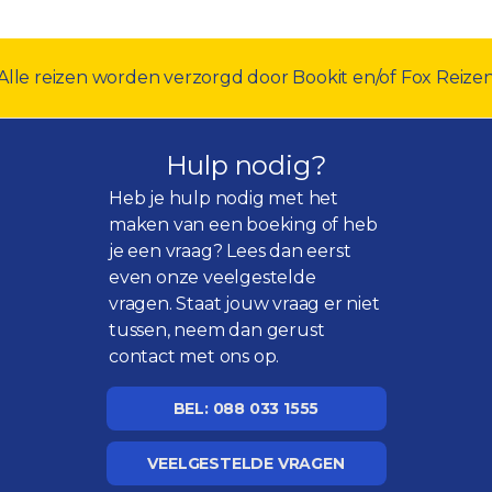
Alle reizen worden verzorgd door Bookit en/of Fox Reize
Hulp nodig?
Heb je hulp nodig met het
maken van een boeking of heb
je een vraag? Lees dan eerst
even onze
veelgestelde
vragen
. Staat jouw vraag er niet
tussen, neem dan gerust
contact met ons op.
BEL: 088 033 1555
VEELGESTELDE VRAGEN