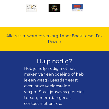
Alle reizen worden verzorgd door Bookit en/of Fox
Reizen
Hulp nodig?
Heb je hulp nodig met het
maken van een boeking of heb
je een vraag? Lees dan eerst
even onze
veelgestelde
vragen
. Staat jouw vraag er niet
tussen, neem dan gerust
contact met ons op.