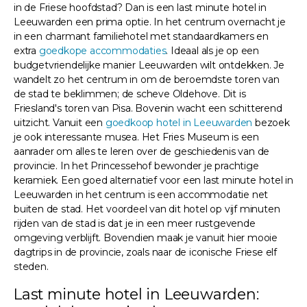
in de Friese hoofdstad? Dan is een last minute hotel in
Leeuwarden een prima optie. In het centrum overnacht je
in een charmant familiehotel met standaardkamers en
extra
goedkope accommodaties
. Ideaal als je op een
budgetvriendelijke manier Leeuwarden wilt ontdekken. Je
wandelt zo het centrum in om de beroemdste toren van
de stad te beklimmen; de scheve Oldehove. Dit is
Friesland's toren van Pisa. Bovenin wacht een schitterend
uitzicht. Vanuit een
goedkoop hotel in Leeuwarden
bezoek
je ook interessante musea. Het Fries Museum is een
aanrader om alles te leren over de geschiedenis van de
provincie. In het Princessehof bewonder je prachtige
keramiek. Een goed alternatief voor een last minute hotel in
Leeuwarden in het centrum is een accommodatie net
buiten de stad. Het voordeel van dit hotel op vijf minuten
rijden van de stad is dat je in een meer rustgevende
omgeving verblijft. Bovendien maak je vanuit hier mooie
dagtrips in de provincie, zoals naar de iconische Friese elf
steden.
Last minute hotel in Leeuwarden: