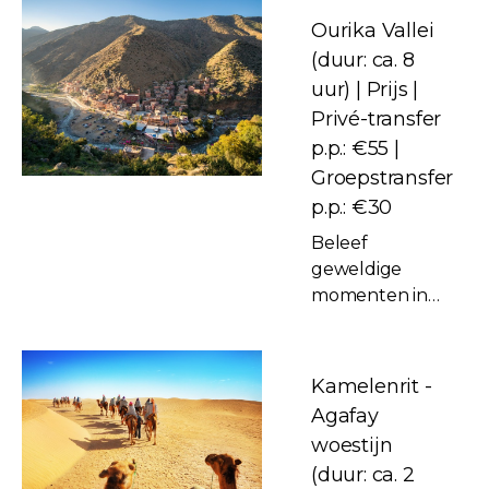
Ourika Vallei
(duur: ca. 8
uur) | Prijs |
Privé-transfer
p.p.: €55 |
Groepstransfer
p.p.: €30
Beleef
geweldige
momenten in
een van de
beste valleien
van Marokko!
Kamelenrit -
Met een lokale
Agafay
gids maak je een
woestijn
wandeling door
(duur: ca. 2
dit prachtige