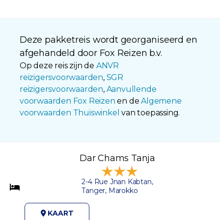
lekker tot rust
monumenten en
te komen!
voel de bries
Hierna word je
terwijl je langs de
Deze pakketreis wordt georganiseerd en
weer naar je
oude stadsmuren
afgehandeld door Fox Reizen b.v.
accommodatie
fietst en een
gebracht.
Op deze reis zijn de
ANVR
glimp opvangt
reizigersvoorwaarden
,
SGR
van de
reizigersvoorwaarden
,
Aanvullende
Koutoubia-
voorwaarden Fox Reizen
en de
Algemene
moskee op de
voorwaarden Thuiswinkel
van toepassing.
achtergrond.
Navigeer door
verborgen
steegjes en
Dar Chams Tanja
ontdek
verborgen
2-4 Rue Jnan Kabtan,
juweeltjes samen
Tanger, Marokko
met je gids.
KAART