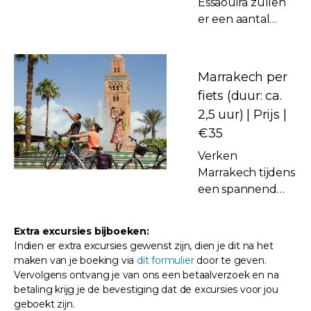
Essaouira zullen
van een diner
er een aantal
onder de
stops gemaakt
sterrenhemel
worden.
bij een
Eenmaal in
kampvuur met
Marrakech per
Essaouira
gezellige
fiets (duur: ca.
aangekomen
muziek.
2,5 uur) | Prijs |
heb je zelf de
€35
vrijheid om het
stadje te
Verken
verkennen!
Marrakech tijdens
Bezoek onder
een spannend
andere Place
toerfietsavontuur!
Moulay El
Dompel jezelf
Extra excursies bijboeken:
Hassan, La Skala,
onder in de
Indien er extra excursies gewenst zijn, dien je dit na het
de haven, de
levendige
maken van je boeking via
dit formulier
door te geven.
Joodse wijk
kleuren van de
Vervolgens ontvang je van ons een betaalverzoek en na
Derb Lealouj en
medina, fiets door
betaling krijg je de bevestiging dat de excursies voor jou
het strand om
geboekt zijn.
historische