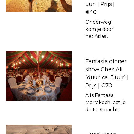
uur) | Prijs |
gebied en je
hebt diverse
€40
interessante
Onderweg
stops onderweg.
kom je door
het Atlas
gebergte met
de mooiste
uitzichten.
Fantasia dinner
Eenmaal
show Chez Ali
aangekomen
(duur: ca. 3 uur) |
word je
Prijs | €70
ontvangen
voor de
Ali's Fantasia
kamelenrit.
Marrakech laat je
Tijdens de rit
de 1001-nacht
krijg je lokale
sferen zien en is
Sahara kleding
een echte must-see
aan. De rit
dinner show van