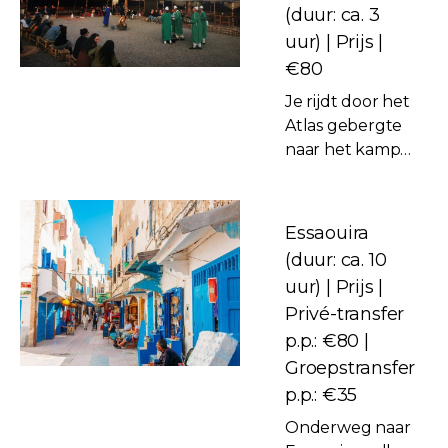
(duur: ca. 3
gids door de
uur) | Prijs |
woestijn
begeleid per
€80
quad.
Je rijdt door het
Onderweg
Atlas gebergte
wordt er nog
naar het kamp
even gestopt in
in de Agafay
een
woestijn. Daar
Berbertent
zal je een
Essaouira
voor
kamelenrit
Marrokaanse
(duur: ca. 10
maken van
thee.
uur) | Prijs |
ongeveer 20
Privé-transfer
minuten met
p.p.: €80 |
aansluitend
Marokkaanse
Groepstransfer
thee en
p.p.: €35
zonsondergang.
Onderweg naar
Hierna geniet je