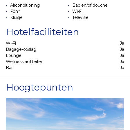
Airconditioning
Bad en/of douche
Föhn
Wi-Fi
Kluisje
Televisie
Hotelfaciliteiten
Wi-Fi
Ja
Bagage-opslag
Ja
Lounge
Ja
Wellnessfaciliteiten
Ja
Bar
Ja
Hoogtepunten