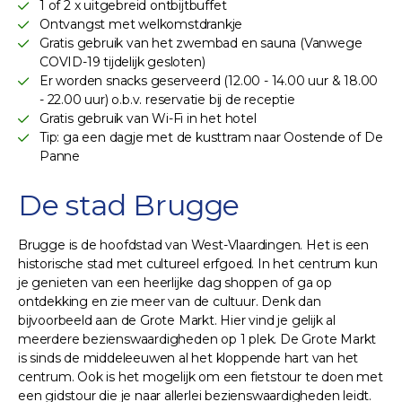
1 of 2 x uitgebreid ontbijtbuffet
Ontvangst met welkomstdrankje
Gratis gebruik van het zwembad en sauna (Vanwege
COVID-19 tijdelijk gesloten)
Er worden snacks geserveerd (12.00 - 14.00 uur & 18.00
- 22.00 uur) o.b.v. reservatie bij de receptie
Gratis gebruik van Wi-Fi in het hotel
Tip: ga een dagje met de kusttram naar Oostende of De
Panne
De stad Brugge
Brugge is de hoofdstad van West-Vlaardingen. Het is een
historische stad met cultureel erfgoed. In het centrum kun
je genieten van een heerlijke dag shoppen of ga op
ontdekking en zie meer van de cultuur. Denk dan
bijvoorbeeld aan de Grote Markt. Hier vind je gelijk al
meerdere bezienswaardigheden op 1 plek. De Grote Markt
is sinds de middeleeuwen al het kloppende hart van het
centrum. Ook is het mogelijk om een fietstour te doen met
een gidstour die je naar allerlei bezienswaardigheden leidt.