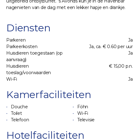
uitgebreid ontbijtbuffet. 's Avonds kun je in de Havenbar
nagenieten van de dag met een lekker hapje en drankje.
Diensten
Parkeren
Ja
Parkeerkosten
Ja, ca. € 0.60 per uur
Huisdieren toegestaan (op
Ja
aanvraag)
Huisdieren
€ 15,00 p.n.
toeslag/voorwaarden
Wi-Fi
Ja
Kamerfaciliteiten
Douche
Föhn
Toilet
Wi-Fi
Telefoon
Televisie
Hotelfaciliteiten