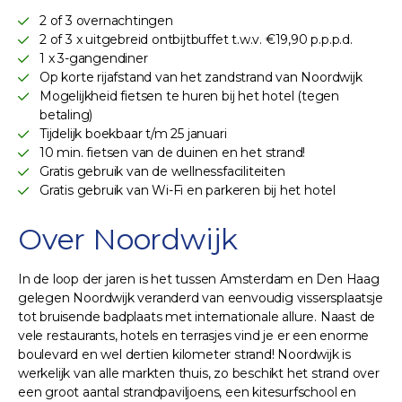
2 of 3 overnachtingen
2 of 3 x uitgebreid ontbijtbuffet t.w.v. €19,90 p.p.p.d.
1 x 3-gangendiner
Op korte rijafstand van het zandstrand van Noordwijk
Mogelijkheid fietsen te huren bij het hotel (tegen
betaling)
Tijdelijk boekbaar t/m 25 januari
10 min. fietsen van de duinen en het strand!
Gratis gebruik van de wellnessfaciliteiten
Gratis gebruik van Wi-Fi en parkeren bij het hotel
Over Noordwijk
In de loop der jaren is het tussen Amsterdam en Den Haag
gelegen Noordwijk veranderd van eenvoudig vissersplaatsje
tot bruisende badplaats met internationale allure. Naast de
vele restaurants, hotels en terrasjes vind je er een enorme
boulevard en wel dertien kilometer strand! Noordwijk is
werkelijk van alle markten thuis, zo beschikt het strand over
een groot aantal strandpaviljoens, een kitesurfschool en