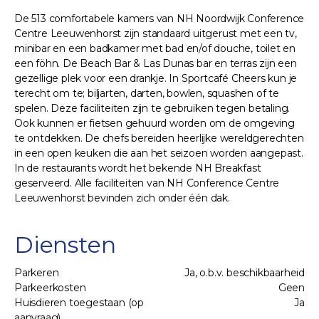
De 513 comfortabele kamers van NH Noordwijk Conference
Centre Leeuwenhorst zijn standaard uitgerust met een tv,
minibar en een badkamer met bad en/of douche, toilet en
een föhn. De Beach Bar & Las Dunas bar en terras zijn een
gezellige plek voor een drankje. In Sportcafé Cheers kun je
terecht om te; biljarten, darten, bowlen, squashen of te
spelen. Deze faciliteiten zijn te gebruiken tegen betaling.
Ook kunnen er fietsen gehuurd worden om de omgeving
te ontdekken. De chefs bereiden heerlijke wereldgerechten
in een open keuken die aan het seizoen worden aangepast.
In de restaurants wordt het bekende NH Breakfast
geserveerd. Alle faciliteiten van NH Conference Centre
Leeuwenhorst bevinden zich onder één dak.
Diensten
Parkeren
Ja, o.b.v. beschikbaarheid
Parkeerkosten
Geen
Huisdieren toegestaan (op
Ja
aanvraag)