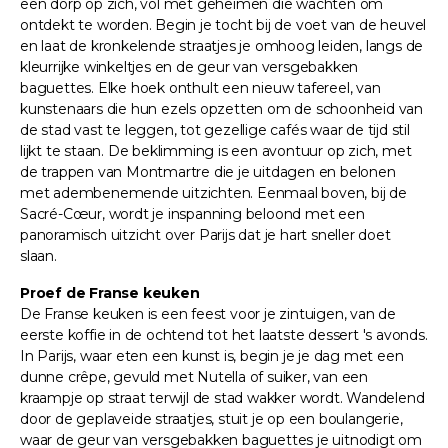
een dorp op zich, vol met geheimen die wachten om
ontdekt te worden. Begin je tocht bij de voet van de heuvel
en laat de kronkelende straatjes je omhoog leiden, langs de
kleurrijke winkeltjes en de geur van versgebakken
baguettes. Elke hoek onthult een nieuw tafereel, van
kunstenaars die hun ezels opzetten om de schoonheid van
de stad vast te leggen, tot gezellige cafés waar de tijd stil
lijkt te staan. De beklimming is een avontuur op zich, met
de trappen van Montmartre die je uitdagen en belonen
met adembenemende uitzichten. Eenmaal boven, bij de
Sacré-Cœur, wordt je inspanning beloond met een
panoramisch uitzicht over Parijs dat je hart sneller doet
slaan.
Proef de Franse keuken
De Franse keuken is een feest voor je zintuigen, van de
eerste koffie in de ochtend tot het laatste dessert 's avonds.
In Parijs, waar eten een kunst is, begin je je dag met een
dunne crêpe, gevuld met Nutella of suiker, van een
kraampje op straat terwijl de stad wakker wordt. Wandelend
door de geplaveide straatjes, stuit je op een boulangerie,
waar de geur van versgebakken baguettes je uitnodigt om