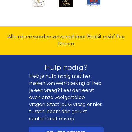
Alle reizen worden verzorgd door Bookit en/of Fox
Reizen
Hulp nodig?
Heb je hulp nodig met het
maken van een boeking of heb
je een vraag? Lees dan eerst
even onze
veelgestelde
vragen
. Staat jouw vraag er niet
tussen, neem dan gerust
contact met ons op.