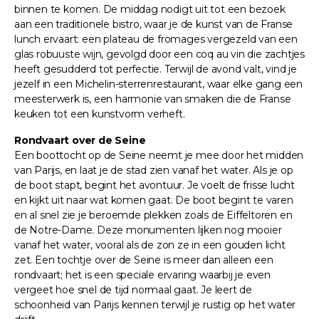
binnen te komen. De middag nodigt uit tot een bezoek
aan een traditionele bistro, waar je de kunst van de Franse
lunch ervaart: een plateau de fromages vergezeld van een
glas robuuste wijn, gevolgd door een coq au vin die zachtjes
heeft gesudderd tot perfectie. Terwijl de avond valt, vind je
jezelf in een Michelin-sterrenrestaurant, waar elke gang een
meesterwerk is, een harmonie van smaken die de Franse
keuken tot een kunstvorm verheft.
Rondvaart over de Seine
Een boottocht op de Seine neemt je mee door het midden
van Parijs, en laat je de stad zien vanaf het water. Als je op
de boot stapt, begint het avontuur. Je voelt de frisse lucht
en kijkt uit naar wat komen gaat. De boot begint te varen
en al snel zie je beroemde plekken zoals de Eiffeltoren en
de Notre-Dame. Deze monumenten lijken nog mooier
vanaf het water, vooral als de zon ze in een gouden licht
zet. Een tochtje over de Seine is meer dan alleen een
rondvaart; het is een speciale ervaring waarbij je even
vergeet hoe snel de tijd normaal gaat. Je leert de
schoonheid van Parijs kennen terwijl je rustig op het water