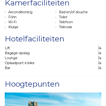
Kamerfaciliteiten
Airconditioning
Bad en/of douche
Föhn
Toilet
Wi-Fi
Telefoon
Kluisje
Televisie
Hotelfaciliteiten
Lift
Ja
Bagage-opslag
Ja
Lounge
Ja
Oplaadpunt e-bike
Ja
Bar
Ja
Hoogtepunten