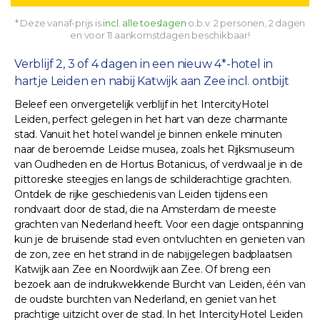
* Deze vanaf-prijs is
incl. alle toeslagen
o.b.v. 2 personen, 2 dagen
en voor 11 aankomstdagen beschikbaar!
Verblijf 2, 3 of 4 dagen in een nieuw 4*-hotel in
hartje Leiden en nabij Katwijk aan Zee incl. ontbijt
Beleef een onvergetelijk verblijf in het IntercityHotel
Leiden, perfect gelegen in het hart van deze charmante
stad. Vanuit het hotel wandel je binnen enkele minuten
naar de beroemde Leidse musea, zoals het Rijksmuseum
van Oudheden en de Hortus Botanicus, of verdwaal je in de
pittoreske steegjes en langs de schilderachtige grachten.
Ontdek de rijke geschiedenis van Leiden tijdens een
rondvaart door de stad, die na Amsterdam de meeste
grachten van Nederland heeft. Voor een dagje ontspanning
kun je de bruisende stad even ontvluchten en genieten van
de zon, zee en het strand in de nabijgelegen badplaatsen
Katwijk aan Zee en Noordwijk aan Zee. Of breng een
bezoek aan de indrukwekkende Burcht van Leiden, één van
de oudste burchten van Nederland, en geniet van het
prachtige uitzicht over de stad. In het IntercityHotel Leiden