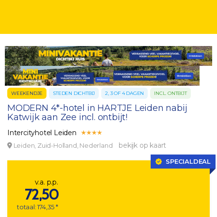
WEEKENDJE
STEDEN DICHTBIJ
2, 3 OF 4 DAGEN
INCL. ONTBIJT
MODERN 4*-hotel in HARTJE Leiden nabij
Katwijk aan Zee incl. ontbijt!
Intercityhotel Leiden
bekijk op kaart
Leiden, Zuid-Holland, Nederland
SPECIALDEAL
v.a. p.p.
72,50
totaal: 174,35 *