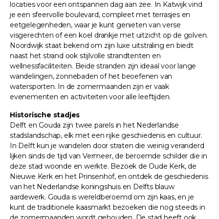
locaties voor een ontspannen dag aan zee. In Katwijk vind
je een sfeervolle boulevard, compleet met terrasjes en
eetgelegenheden, waar je kunt genieten van verse
visgerechten of een koel drankje met uitzicht op de golven.
Noordwijk staat bekend om zijn luxe uitstraling en biedt
naast het strand ook stijlvolle strandtenten en
wellnessfaciliteiten. Beide stranden zijn ideaal voor lange
wandelingen, zonnebaden of het beoefenen van
watersporten. In de zomermaanden zijn er vaak
evenementen en activiteiten voor alle leeftijden.
Historische stadjes
Delft en Gouda zijn twee parels in het Nederlandse
stadslandschap, elk met een rijke geschiedenis en cultuur.
In Delft kun je wandelen door straten die weinig veranderd
lijken sinds de tijd van Vermeer, de beroemde schilder die in
deze stad woonde en werkte. Bezoek de Oude Kerk, de
Nieuwe Kerk en het Prinsenhof, en ontdek de geschiedenis
van het Nederlandse koningshuis en Delfts blauw
aardewerk. Gouda is wereldberoemd om zijn kaas, en je
kunt de traditionele kaasmarkt bezoeken die nog steeds in
de zomermaanden wordt gehouden. De stad heeft ook