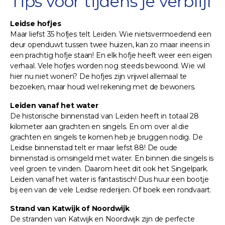
Tips voor tijdens je verblijf
Leidse hofjes
Maar liefst 35 hofjes telt Leiden. Wie nietsvermoedend een
deur openduwt tussen twee huizen, kan zo maar ineens in
een prachtig hofje staan! En elk hofje heeft weer een eigen
verhaal. Vele hofjes worden nog steeds bewoond. Wie wil
hier nu niet wonen? De hofjes zijn vrijwel allemaal te
bezoeken, maar houd wel rekening met de bewoners.
Leiden vanaf het water
De historische binnenstad van Leiden heeft in totaal 28
kilometer aan grachten en singels. En om over al die
grachten en singels te komen heb je bruggen nodig. De
Leidse binnenstad telt er maar liefst 88! De oude
binnenstad is omsingeld met water. En binnen die singels is
veel groen te vinden. Daarom heet dit ook het Singelpark.
Leiden vanaf het water is fantastisch! Dus huur een bootje
bij een van de vele Leidse rederijen. Of boek een rondvaart.
Strand van Katwijk of Noordwijk
De stranden van Katwijk en Noordwijk zijn de perfecte