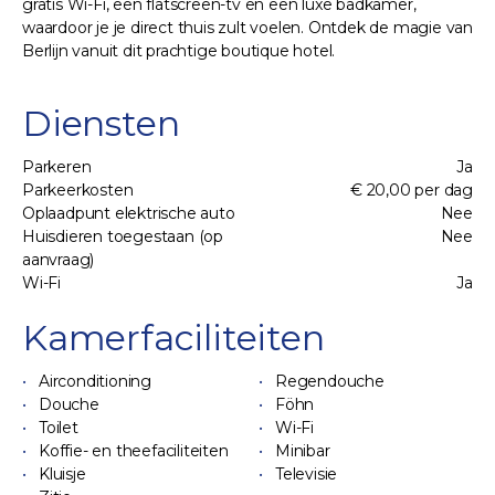
gratis Wi-Fi, een flatscreen-tv en een luxe badkamer,
waardoor je je direct thuis zult voelen. Ontdek de magie van
Berlijn vanuit dit prachtige boutique hotel.
Diensten
Parkeren
Ja
Parkeerkosten
€ 20,00 per dag
Oplaadpunt elektrische auto
Nee
Huisdieren toegestaan (op
Nee
aanvraag)
Wi-Fi
Ja
Kamerfaciliteiten
Airconditioning
Regendouche
Douche
Föhn
Toilet
Wi-Fi
Koffie- en theefaciliteiten
Minibar
Kluisje
Televisie