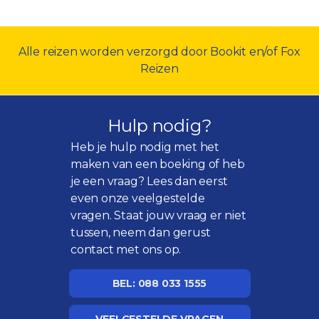
Alle reizen worden verzorgd door Bookit en/of Fox
Reizen
Hulp nodig?
Heb je hulp nodig met het
maken van een boeking of heb
je een vraag? Lees dan eerst
even onze
veelgestelde
vragen
. Staat jouw vraag er niet
tussen, neem dan gerust
contact met ons op.
BEL: 088 033 1555
VEELGESTELDE VRAGEN