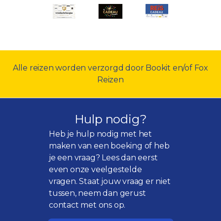
Alle reizen worden verzorgd door Bookit en/of Fox
Reizen
Hulp nodig?
Heb je hulp nodig met het
maken van een boeking of heb
je een vraag? Lees dan eerst
even onze
veelgestelde
vragen
. Staat jouw vraag er niet
tussen, neem dan gerust
contact met ons op.