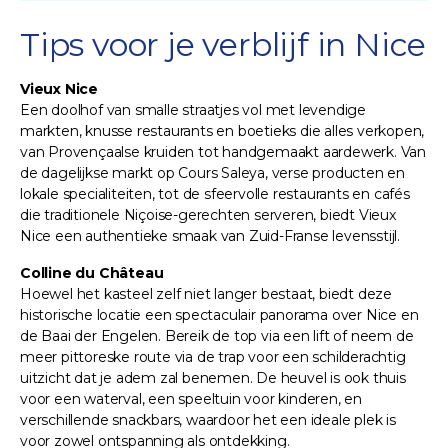
Tips voor je verblijf in Nice
Vieux Nice
Een doolhof van smalle straatjes vol met levendige
markten, knusse restaurants en boetieks die alles verkopen,
van Provençaalse kruiden tot handgemaakt aardewerk. Van
de dagelijkse markt op Cours Saleya, verse producten en
lokale specialiteiten, tot de sfeervolle restaurants en cafés
die traditionele Niçoise-gerechten serveren, biedt Vieux
Nice een authentieke smaak van Zuid-Franse levensstijl.
Colline du Château
Hoewel het kasteel zelf niet langer bestaat, biedt deze
historische locatie een spectaculair panorama over Nice en
de Baai der Engelen. Bereik de top via een lift of neem de
meer pittoreske route via de trap voor een schilderachtig
uitzicht dat je adem zal benemen. De heuvel is ook thuis
voor een waterval, een speeltuin voor kinderen, en
verschillende snackbars, waardoor het een ideale plek is
voor zowel ontspanning als ontdekking.