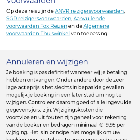
Voorwaarden
Op deze reis zijn de
ANVR reizigersvoorwaarden
,
SGR reizigersvoorwaarden
,
Aanvullende
voorwaarden Fox Reizen
en de
Algemene
voorwaarden Thuiswinkel
van toepassing.
Annuleren en wijzigen
Je boeking is pas definitief wanneer wij je betaling
hebben ontvangen. Onder andere door de zeer
lage actieprijs is het slechts in bepaalde gevallen
mogelijk je boeking in een later stadium nog te
wijzigen. Controleer daarom goed of alle ingevulde
gegevens juist zijn. Wijzigingskosten die
voortvloeien uit fouten zijn geheel voor rekening
van de boeker en bedragen minimaal € 19,95 per
wijziging. Het is in principe niet mogelijk om uw
boeking nog, kosteloos, te annuleren zodra u van