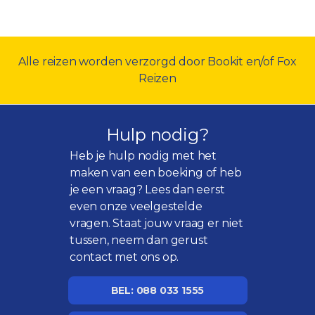
Alle reizen worden verzorgd door Bookit en/of Fox
Reizen
Hulp nodig?
Heb je hulp nodig met het
maken van een boeking of heb
je een vraag? Lees dan eerst
even onze
veelgestelde
vragen
. Staat jouw vraag er niet
tussen, neem dan gerust
contact met ons op.
BEL: 088 033 1555