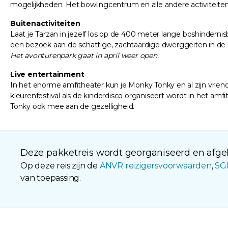
mogelijkheden. Het bowlingcentrum en alle andere activiteiten 
Buitenactiviteiten
Laat je Tarzan in jezelf los op de 400 meter lange boshindern
een bezoek aan de schattige, zachtaardige dwerggeiten in de g
Het avonturenpark gaat in april weer open.
Live entertainment
In het enorme amfitheater kun je Monky Tonky en al zijn vrie
kleurenfestival als de kinderdisco organiseert wordt in het amf
Tonky ook mee aan de gezelligheid.
Deze pakketreis wordt georganiseerd en afgeh
Op deze reis zijn de
ANVR reizigersvoorwaarden
,
SG
van toepassing.