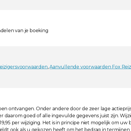
ndelen van je boeking
eizigersvoorwaarden
,
Aanvullende voorwaarden Fox Rei
bben ontvangen. Onder andere door de zeer lage actieprijs 
r daarom goed of alle ingevulde gegevens juist zijn. Wijz
95 per wijziging. Het is in principe niet mogelijk om uw
ldt ook als u gekozen heeft om het bedrag in termijnen 