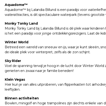
Aquadome™
Aquadome™ bij Lalandia Billund is een paradijs voor waterlief
waterattracties, is dit spectaculaire waterpark (tevens grootst
Monky Tonky Land
Monky Tonky Land bij Lalandia Billund is dé plek waar kinderen
is het een paradijs voor jonge ontdekkingsreizigers. Laat de kid
Winter World
Betreed een wereld van sneeuw en ijs, waar je kunt sleeën, snow
de ideale plek voor winterpret, zelfs als de zon schijnt.
Sky Rider
Voel de spanning terwijl je hoog in de lucht door Winter World
genieten en zwaai naar je familie beneden!
Klein Vegas
Hier kun je van alles uitproberen, van flipperkasten tot airhocke
leeftijden.
Binnen activiteiten
Bowlen, minigolf en hoge trampolines zijn slechts enkele van de