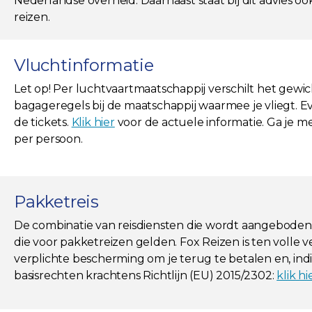
Nederlandse overheid. Daarnaast staat bij dit advies o
reizen.
Vluchtinformatie
Let op! Per luchtvaartmaatschappij verschilt het gew
bagageregels bij de maatschappij waarmee je vliegt. E
de tickets.
Klik hier
voor de actuele informatie. Ga je m
per persoon.
Pakketreis
De combinatie van reisdiensten die wordt aangeboden, i
die voor pakketreizen gelden. Fox Reizen is ten volle 
verplichte bescherming om je terug te betalen en, indie
basisrechten krachtens Richtlijn (EU) 2015/2302:
klik hi