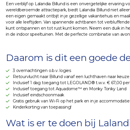
Een verblijf op Lalandia Billund is een onvergetelijke ervari
wereldberoemde attractiepark, biedt Lalandia Billund niet all
een eigen gemaakt ontbijt in je gezellige vakantiehuis en m
voor alle leeftijden. Van spannende achtbanen tot verbluffende
kunt ontspannen en tot rust kunt komen. Neem een duik in het 
in de indoor speeltuinen. Met de perfecte combinatie van avontu
Daarom is dit een goede de
3 overnachtingen o.b.v. logies
Retourvlucht naar Billund vanaf een luchthaven naar keuze
Inclusief 1 dag toegang tot LEGOLAND® t.w.v. € 67,00 per
Inclusief toegang tot Aquadome™ en Monky Tonky Land
Inclusief eindschoonmaak
Gratis gebruik van Wi-Fi op het park en in je accommodatie
Kinderkorting van toepassing!
Wat is er te doen bij Laland