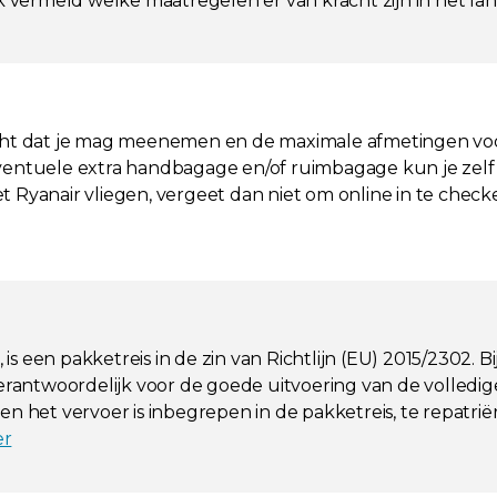
ok vermeld welke maatregelen er van kracht zijn in het l
icht dat je mag meenemen en de maximale afmetingen voo
ventuele extra handbagage en/of ruimbagage kun je zelf b
et Ryanair vliegen, vergeet dan niet om online in te che
s een pakketreis in de zin van Richtlijn (EU) 2015/2302.
verantwoordelijk voor de goede uitvoering van de volledig
n het vervoer is inbegrepen in de pakketreis, te repatriër
er