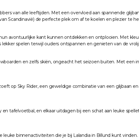
hebbers van alle leeftijden. Met een overvloed aan spannende glij
e van Scandinavië) de perfecte plek om af te koelen en plezier te 
 hun avontuurlijke kant kunnen ontdekken en ontplooien. Met kleurr
s lekker spelen terwijl ouders ontspannen en genieten van de vrolij
boarden en zelfs skiën, ongeacht het seizoen buiten. Met een indoo
 zoeft op Sky Rider, een geweldige combinatie van een glijbaan en 
y en tafelvoetbal, en elkaar uitdagen bij een schat aan leuke spelle
 leuke binnenactiviteiten die je bij Lalandia in Billund kunt vind