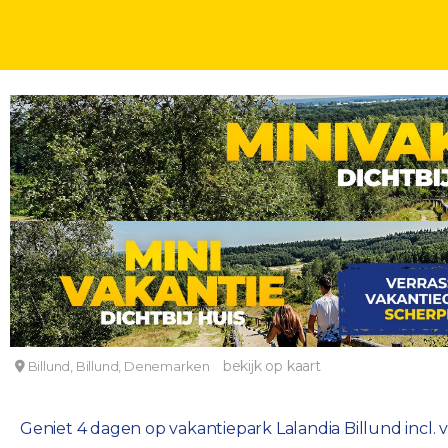
FAMILIEDEALS
OVERNACHTING + BELEVENIS
PRETPARKEN
DAGEN
Vakantiepark Lalandia Billund incl. vlucht, to
Lalandia Billund
bekijk op kaart
Billund, Billund, Denemarken
Geniet 4 dagen op vakantiepark Lalandia Billund incl