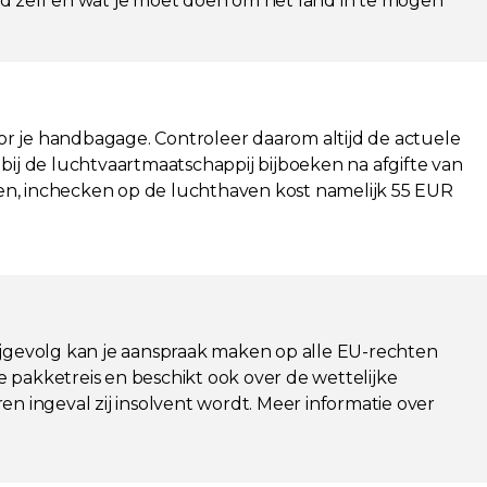
and zelf en wat je moet doen om het land in te mogen
r je handbagage. Controleer daarom altijd de actuele
ij de luchtvaartmaatschappij bijboeken na afgifte van
cken, inchecken op de luchthaven kost namelijk 55 EUR
 Bijgevolg kan je aanspraak maken op alle EU-rechten
e pakketreis en beschikt ook over de wettelijke
en ingeval zij insolvent wordt. Meer informatie over