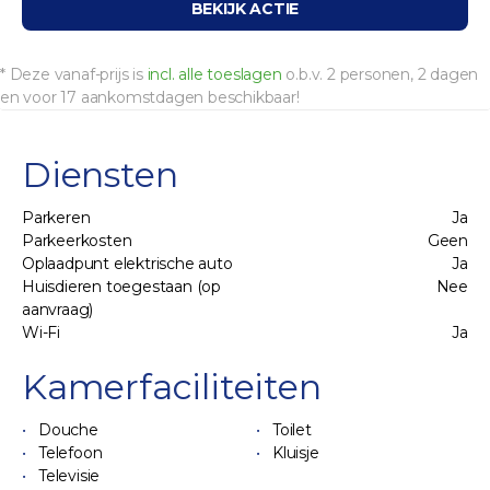
BEKIJK ACTIE
* Deze vanaf-prijs is
incl. alle toeslagen
o.b.v. 2 personen, 2 dagen
en voor 17 aankomstdagen beschikbaar!
Diensten
Parkeren
Ja
Parkeerkosten
Geen
Oplaadpunt elektrische auto
Ja
Huisdieren toegestaan (op
Nee
aanvraag)
Wi-Fi
Ja
Kamerfaciliteiten
Douche
Toilet
Telefoon
Kluisje
Televisie