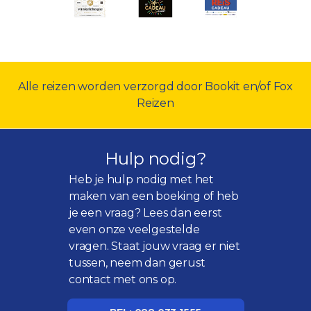
Alle reizen worden verzorgd door Bookit en/of Fox
Reizen
Hulp nodig?
Heb je hulp nodig met het
maken van een boeking of heb
je een vraag? Lees dan eerst
even onze
veelgestelde
vragen
. Staat jouw vraag er niet
tussen, neem dan gerust
contact met ons op.