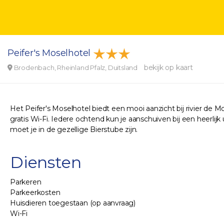
Peifer's Moselhotel
bekijk op kaart
Brodenbach, Rheinland Pfalz, Duitsland
Het Peifer's Moselhotel biedt een mooi aanzicht bij rivier de M
gratis Wi-Fi. Iedere ochtend kun je aanschuiven bij een heerlijk 
moet je in de gezellige Bierstube zijn.
Diensten
Parkeren
Parkeerkosten
Huisdieren toegestaan (op aanvraag)
Wi-Fi