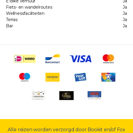
E-bike verhuur
Ja
Fiets- en wandelroutes
Ja
Wellnessfaciliteiten
Ja
Terras
Ja
Bar
Ja
Alle reizen worden verzorgd door Bookit en/of Fox