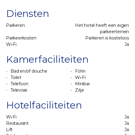
Diensten
Parkeren
Het hotel heeft een eigen
parkeerterrein
Parkeerkosten
Parkeren is kosteloos
Wi-Fi
Ja
Kamerfaciliteiten
Bad en/of douche
Föhn
Toilet
Wi-Fi
Telefoon
Minibar
Televisie
Zitje
Hotelfaciliteiten
Wi-Fi
Ja
Restaurant
Ja
Lift
Ja