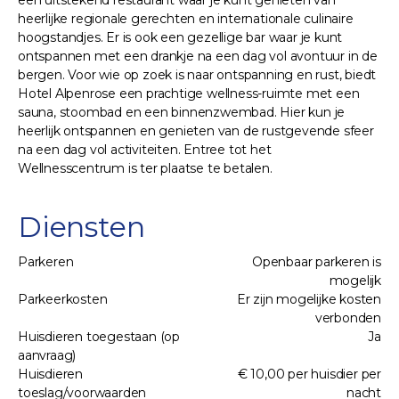
een uitstekend restaurant waar je kunt genieten van
heerlijke regionale gerechten en internationale culinaire
hoogstandjes. Er is ook een gezellige bar waar je kunt
ontspannen met een drankje na een dag vol avontuur in de
bergen. Voor wie op zoek is naar ontspanning en rust, biedt
Hotel Alpenrose een prachtige wellness-ruimte met een
sauna, stoombad en een binnenzwembad. Hier kun je
heerlijk ontspannen en genieten van de rustgevende sfeer
na een dag vol activiteiten. Entree tot het
Wellnesscentrum is ter plaatse te betalen.
Diensten
Parkeren
Openbaar parkeren is
mogelijk
Parkeerkosten
Er zijn mogelijke kosten
verbonden
Huisdieren toegestaan (op
Ja
aanvraag)
Huisdieren
€ 10,00 per huisdier per
toeslag/voorwaarden
nacht