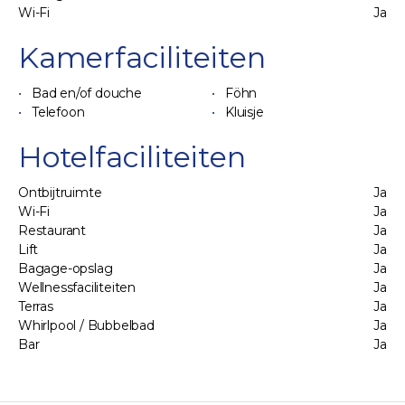
Wi-Fi
Ja
Kamerfaciliteiten
Bad en/of douche
Föhn
Telefoon
Kluisje
Hotelfaciliteiten
Ontbijtruimte
Ja
Wi-Fi
Ja
Restaurant
Ja
Lift
Ja
Bagage-opslag
Ja
Wellnessfaciliteiten
Ja
Terras
Ja
Whirlpool / Bubbelbad
Ja
Bar
Ja