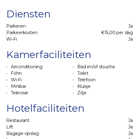
Diensten
Parkeren
Ja
Parkeerkosten
€15,00 per dag
Wi-Fi
Ja
Kamerfaciliteiten
Airconditioning
Bad en/of douche
Föhn
Toilet
Wi-Fi
Telefoon
Minibar
Kluisje
Televisie
Zitje
Hotelfaciliteiten
Restaurant
Ja
Lift
Ja
Bagage-opslag
Ja