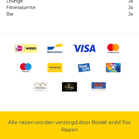
Lounge
Ja
Fitnessruimte
Ja
Bar
Ja
Alle reizen worden verzorgd door Bookit en/of Fox
Reizen