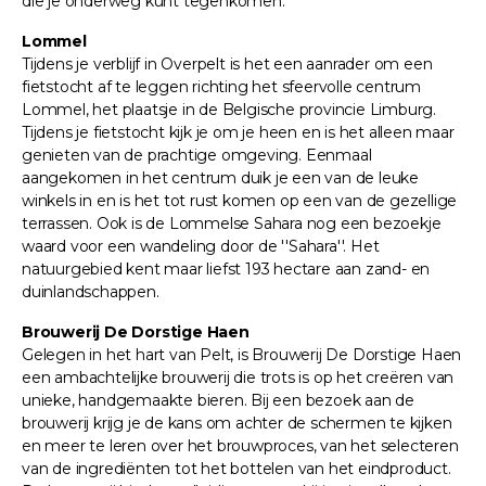
die je onderweg kunt tegenkomen.
Lommel
Tijdens je verblijf in Overpelt is het een aanrader om een
fietstocht af te leggen richting het sfeervolle centrum
Lommel, het plaatsje in de Belgische provincie Limburg.
Tijdens je fietstocht kijk je om je heen en is het alleen maar
genieten van de prachtige omgeving. Eenmaal
aangekomen in het centrum duik je een van de leuke
winkels in en is het tot rust komen op een van de gezellige
terrassen. Ook is de Lommelse Sahara nog een bezoekje
waard voor een wandeling door de ''Sahara''. Het
natuurgebied kent maar liefst 193 hectare aan zand- en
duinlandschappen.
Brouwerij De Dorstige Haen
Gelegen in het hart van Pelt, is Brouwerij De Dorstige Haen
een ambachtelijke brouwerij die trots is op het creëren van
unieke, handgemaakte bieren. Bij een bezoek aan de
brouwerij krijg je de kans om achter de schermen te kijken
en meer te leren over het brouwproces, van het selecteren
van de ingrediënten tot het bottelen van het eindproduct.