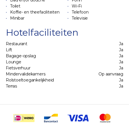
Bad en/of douche
Föhn
Toilet
Wi-Fi
Koffie- en theefaciliteiten
Telefoon
Minibar
Televisie
Hotelfaciliteiten
Restaurant
Ja
Lift
Ja
Bagage-opslag
Ja
Lounge
Ja
Fietsverhuur
Ja
Mindervalidekamers
Op aanvraag
Rolstoeltoegankelijkheid
Ja
Terras
Ja