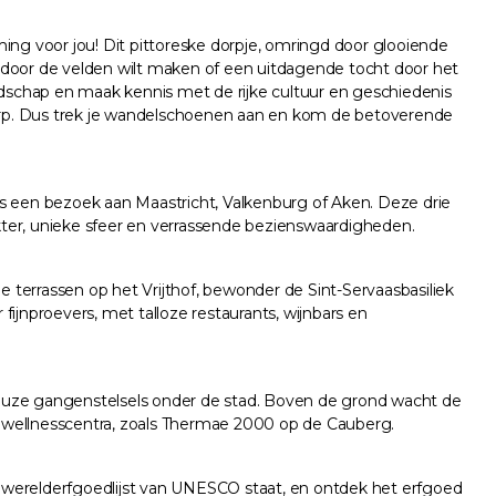
ng voor jou! Dit pittoreske dorpje, omringd door glooiende
g door de velden wilt maken of een uitdagende tocht door het
dschap en maak kennis met de rijke cultuur en geschiedenis
 dorp. Dus trek je wandelschoenen aan en kom de betoverende
 een bezoek aan Maastricht, Valkenburg of Aken. Deze drie
akter, unieke sfeer en verrassende bezienswaardigheden.
ige terrassen op het Vrijthof, bewonder de Sint-Servaasbasiliek
ijnproevers, met talloze restaurants, wijnbars en
euze gangenstelsels onder de stad. Boven de grond wacht de
e wellnesscentra, zoals Thermae 2000 op de Cauberg.
e werelderfgoedlijst van UNESCO staat, en ontdek het erfgoed