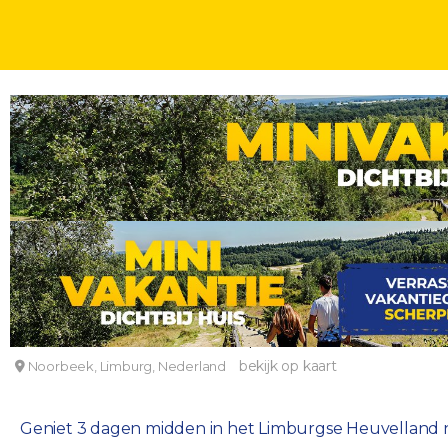
FLETCHER SPECIALS
DAGEN
Geniet midden in het Limburgse Heuvelland nabij 
Fletcher Hotel-Restaurant Bon Repos
bekijk op kaart
Noorbeek, Limburg, Nederland
Geniet 3 dagen midden in het Limburgse Heuvelland nab