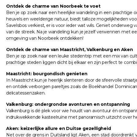
Ontdek de charme van Noorbeek te voet
Ben je op zoek naar een heerlijke wandeling in een prachtige
heuvels en weelderige natuur, biedt talloze mogelijkheden voo
Savelsbos verkiest, er is voor ieder wat wils. Geniet onderw
van de streek. Na je wandeling kun je jezelf verwennen met ee
omgeving van Noorbeek ontdekken!
Ontdek de charme van Maastricht, Valkenburg en Aken
Ben je op zoek naar een leuke stedentrip met een mix van cu
prachtige steden liggen dicht bij elkaar en zijn perfect te co
Maastricht: bourgondisch genieten
In Maastricht kun je heerlijk slenteren door de sfeervolle straa
en ontdek verborgen pareltjes zoals de Boekhandel Dominicanen,
delicatessenzaken.
Valkenburg: ondergrondse avonturen en ontspanning
Valkenburg is dé plek voor wie houdt van avontuur én ontsp
indrukwekkende kasteelruïne met panoramisch uitzicht over he
Aken: keizerlijke allure en Duitse gezelligheid
Net over de grens in Duitsland ligt Aken, een stad doordrenk