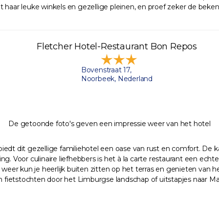
t haar leuke winkels en gezellige pleinen, en proef zeker de beke
Fletcher Hotel-Restaurant Bon Repos
Bovenstraat 17,
Noorbeek, Nederland
De getoonde foto's geven een impressie weer van het hotel
dt dit gezellige familiehotel een oase van rust en comfort. De kame
ng. Voor culinaire liefhebbers is het à la carte restaurant een ec
 weer kun je heerlijk buiten zitten op het terras en genieten van 
en fietstochten door het Limburgse landschap of uitstapjes naar M