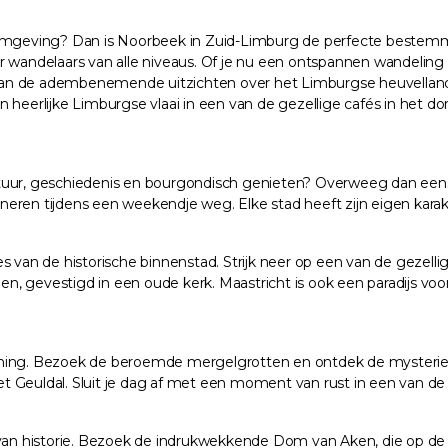
 omgeving? Dan is Noorbeek in Zuid-Limburg de perfecte bestemmi
r wandelaars van alle niveaus. Of je nu een ontspannen wandelin
eg van de adembenemende uitzichten over het Limburgse heuvellan
n heerlijke Limburgse vlaai in een van de gezellige cafés in het
ltuur, geschiedenis en bourgondisch genieten? Overweeg dan eens
mbineren tijdens een weekendje weg. Elke stad heeft zijn eigen kar
tjes van de historische binnenstad. Strijk neer op een van de gezell
 gevestigd in een oude kerk. Maastricht is ook een paradijs voor f
anning. Bezoek de beroemde mergelgrotten en ontdek de mysteri
t Geuldal. Sluit je dag af met een moment van rust in een van d
t van historie. Bezoek de indrukwekkende Dom van Aken, die op d