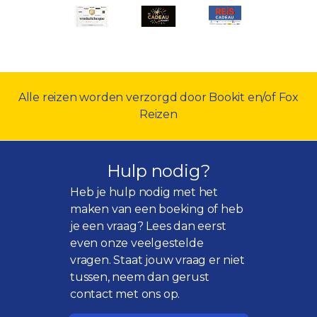
Alle reizen worden verzorgd door Bookit en/of Fox
Reizen
Hulp nodig?
Heb je hulp nodig met het
maken van een boeking of heb
je een vraag? Lees dan eerst
even onze
veelgestelde
vragen
. Staat jouw vraag er niet
tussen, neem dan gerust
contact met ons op.