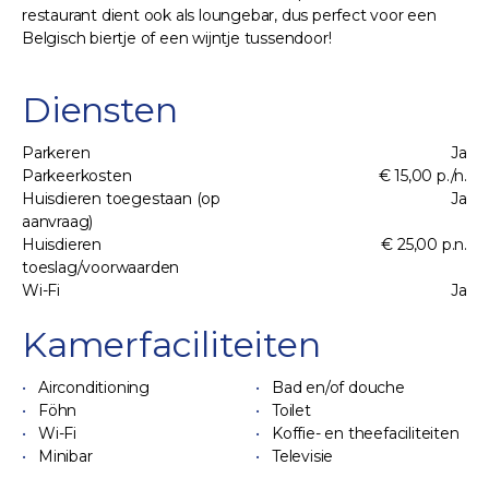
restaurant dient ook als loungebar, dus perfect voor een
Belgisch biertje of een wijntje tussendoor!
Diensten
Parkeren
Ja
Parkeerkosten
€ 15,00 p./n.
Huisdieren toegestaan (op
Ja
aanvraag)
Huisdieren
€ 25,00 p.n.
toeslag/voorwaarden
Wi-Fi
Ja
Kamerfaciliteiten
Airconditioning
Bad en/of douche
Föhn
Toilet
Wi-Fi
Koffie- en theefaciliteiten
Minibar
Televisie