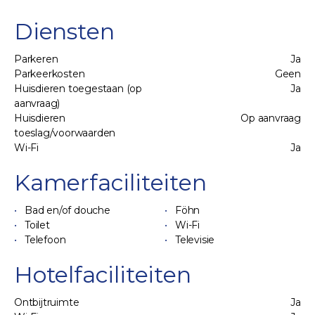
Diensten
Parkeren
Ja
Parkeerkosten
Geen
Huisdieren toegestaan (op
Ja
aanvraag)
Huisdieren
Op aanvraag
toeslag/voorwaarden
Wi-Fi
Ja
Kamerfaciliteiten
Bad en/of douche
Föhn
Toilet
Wi-Fi
Telefoon
Televisie
Hotelfaciliteiten
Ontbijtruimte
Ja