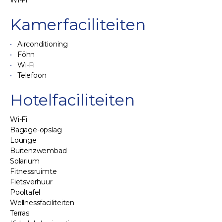
Wi-Fi
Kamerfaciliteiten
Airconditioning
Föhn
Wi-Fi
Telefoon
Hotelfaciliteiten
Wi-Fi
Bagage-opslag
Lounge
Buitenzwembad
Solarium
Fitnessruimte
Fietsverhuur
Pooltafel
Wellnessfaciliteiten
Terras